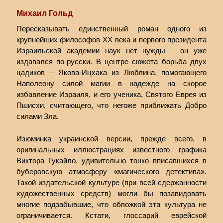
Михаил Гольд
Пересказывать единственный роман одного из
крупнейших философов XX века и первого президента
Израильской академии наук нет нужды – он уже
издавался по-русски. В центре сюжета борьба двух
цадиков – Якова-Ицхака из Люблина, помогающего
Наполеону силой магии в надежде на скорое
избавление Израиля, и его ученика, Святого Еврея из
Пшисхи, считающего, что негоже приближать Добро
силами Зла.
Изюминка украинской версии, прежде всего, в
оригинальных иллюстрациях известного графика
Виктора Гукайло, удивительно тонко вписавшихся в
буберовскую атмосферу «магического детектива».
Такой издательской культуре (при всей сдержанности
художественных средств) могли бы позавидовать
многие подзабывшие, что обложкой эта культура не
ограничивается. Кстати, глоссарий еврейской