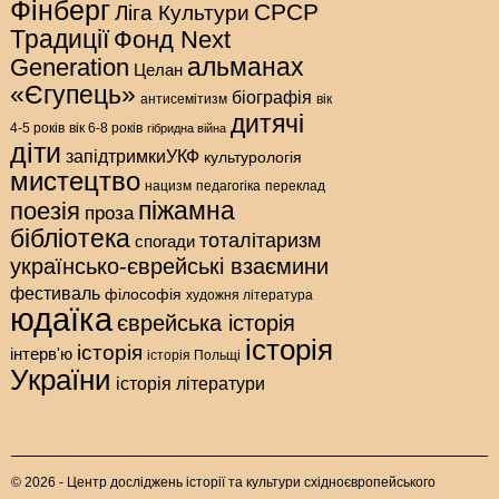
Фінберг
СРСР
Ліга Культури
Традиції
Фонд Next
альманах
Generation
Целан
«Єгупець»
біографія
антисемітизм
вік
дитячі
4-5 років
вік 6-8 років
гібридна війна
діти
запідтримкиУКФ
культурологія
мистецтво
нацизм
педагогіка
переклад
піжамна
поезія
проза
бібліотека
тоталітаризм
спогади
українсько-єврейські взаємини
фестиваль
філософія
художня література
юдаїка
єврейська історія
історія
історія
інтерв'ю
історія Польщі
України
історія літератури
© 2026 - Центр досліджень історії та культури східноєвропейського