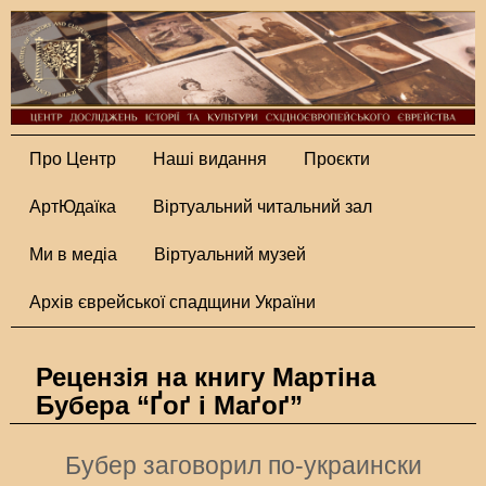
Про Центр
Наші видання
Проєкти
АртЮдаїка
Віртуальний читальний зал
Ми в медіа
Віртуальний музей
Архів єврейської спадщини України
Рецензія на книгу Мартіна
Бубера “Ґоґ і Маґоґ”
Бубер заговорил по-украински