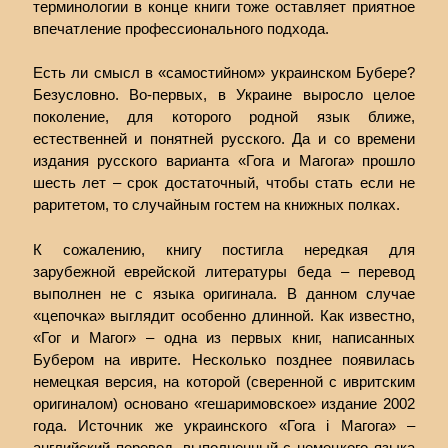
терминологии в конце книги тоже оставляет приятное
впечатление профессионального подхода.
Есть ли смысл в «самостийном» украинском Бубере?
Безусловно. Во-первых, в Украине выросло целое
поколение, для которого родной язык ближе,
естественней и понятней русского. Да и со времени
издания русского варианта «Гога и Магога» прошло
шесть лет – срок достаточный, чтобы стать если не
раритетом, то случайным гостем на книжных полках.
К сожалению, книгу постигла нередкая для
зарубежной еврейской литературы беда – перевод
выполнен не с языка оригинала. В данном случае
«цепочка» выглядит особенно длинной. Как известно,
«Гог и Магог» – одна из первых книг, написанных
Бубером на иврите. Несколько позднее появилась
немецкая версия, на которой (сверенной с ивритским
оригиналом) основано «гешаримовское» издание 2002
года. Источник же украинского «Гога і Магога» –
английский перевод, выполненный с немецкого языка