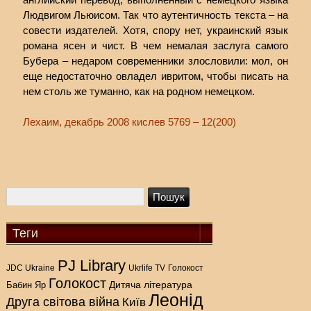
Людвигом Льюисом. Так что аутентичность текста – на
совести издателей. Хотя, спору нет, украинский язык
романа ясен и чист. В чем немалая заслуга самого
Бубера – недаром современники злословили: мол, он
еще недостаточно овладел ивритом, чтобы писать на
нем столь же туманно, как на родном немецком.
Лехаим, декабрь 2008 кислев 5769 – 12(200)
Теги
PJ Library
Голокост
JDC Ukraine
Ukrlife TV
Голокост
Дитяча література
Бабин Яр
Леонід
Друга світова війна
Київ