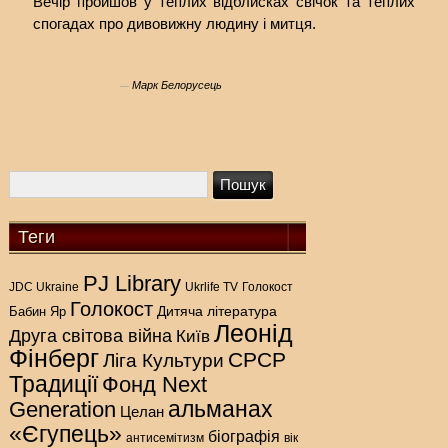
Вечір пройшов у теплих відблисках свічок та теплих
спогадах про дивовижну людину і митця.
Марк Белорусець
Теги
PJ Library
Голокост
JDC Ukraine
Ukrlife TV
Голокост
Дитяча література
Бабин Яр
Леонід
Друга світова війна
Київ
Фінберг
СРСР
Ліга Культури
Традиції
Фонд Next
альманах
Generation
Целан
«Єгупець»
біографія
антисемітизм
вік