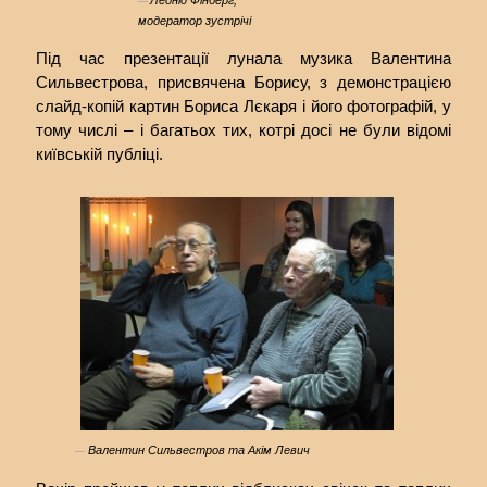
модератор зустрічі
Під час презентації лунала музика Валентина
Сильвестрова, присвячена Борису, з демонстрацією
слайд-копій картин Бориса Лєкаря і його фотографій, у
тому числі – і багатьох тих, котрі досі не були відомі
київській публіці.
Валентин Сильвестров та Акім Левич