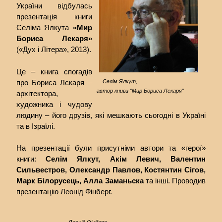
України відбулась
презентація книги
Селіма Ялкута
«Мир
Бориса Лекаря»
(«Дух і Літера», 2013).
Це – книга спогадів
Селім Ялкут,
про Бориса Лєкаря –
автор книги “Мир Бориса Лекаря”
архітектора,
художника і чудову
людину – його друзів, які мешкають сьогодні в Україні
та в Ізраїлі.
На презентації були присутніми автори та «герої»
книги:
Селім Ялкут, Акім Левич, Валентин
Сильвестров, Олександр Павлов, Костянтин Сігов,
Марк Білорусець
, Алла Заманьска
та інші. Проводив
презентацію Леонід Фінберг.
Леонід Фінберг,