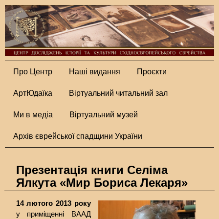
Про Центр
Наші видання
Проєкти
АртЮдаїка
Віртуальний читальний зал
Ми в медіа
Віртуальний музей
Архів єврейської спадщини України
Презентація книги Селіма
Ялкута «Мир Бориса Лекаря»
14 лютого 2013 року
у приміщенні ВААД