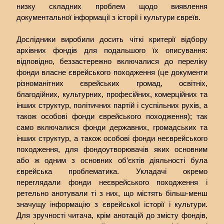
низку складних проблем щодо виявлення
документальної інформації з історії і культури євреїв.
Дослідники виробили досить чіткі критерії відбору
архівних фондів для подальшого їх описування:
відповідно, беззастережно включалися до переліку
фонди власне єврейського походження (це документи
різноманітних єврейських громад, освітніх,
благодійних, культурних, професійних, комерційних та
інших структур, політичних партій і суспільних рухів, а
також особові фонди єврейського походження); так
само включалися фонди державних, громадських та
інших структур, а також особові фонди неєврейського
походження, для фондоутворювачів яких основним
або ж одним з основних об’єктів діяльності була
єврейська проблематика. Укладачі окремо
переглядали фонди неєврейського походження і
ретельно анотували ті з них, що містять більш-менш
значущу інформацію з єврейської історії і культури.
Для зручності читача, крім анотацій до змісту фондів,