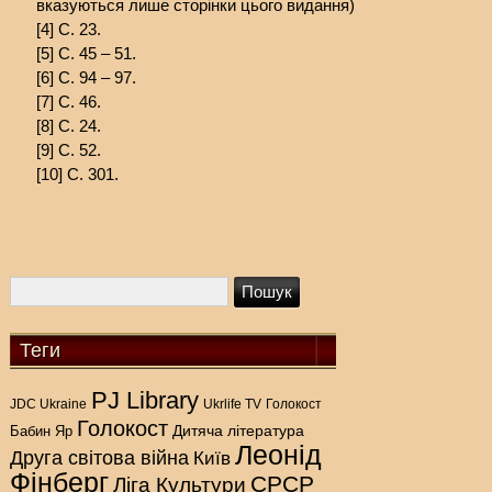
вказуються лише сторінки цього видання)
[4] С. 23.
[5] С. 45 – 51.
[6] С. 94 – 97.
[7] С. 46.
[8] С. 24.
[9] С. 52.
[10] С. 301.
Теги
PJ Library
Голокост
JDC Ukraine
Ukrlife TV
Голокост
Дитяча література
Бабин Яр
Леонід
Друга світова війна
Київ
Фінберг
СРСР
Ліга Культури