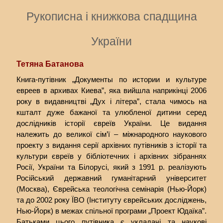
Рукописна і книжкова спадщина
України
Тетяна Батанова
Книга-путівник „Документы по истории и культуре
евреев в архивах Киева”, яка вийшла наприкінці 2006
року в видавництві „Дух і літера”, стала чимось на
кшталт дуже бажаної та улюбленої дитини серед
дослідників історії євреїв України. Це видання
належить до великої сім’ї – міжнародного наукового
проекту з видання серії архівних путівників з історії та
культури євреїв у бібліотечних і архівних зібраннях
Росії, України та Білорусі, який з 1991 р. реалізують
Російський державний гуманітарний університет
(Москва), Єврейська теологічна семінарія (Нью-Йорк)
та до 2002 року ЇВО (Інституту єврейських досліджень,
Нью-Йорк) в межах спільної програми „Проект Юдаїка”.
Батьками цього путівника є укладачі та наукові