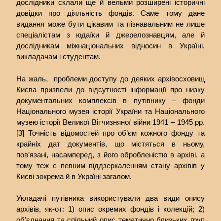
дослідники склали ще й вельми розширені історичні
довідки про діяльність фондів. Саме тому дане
видання може бути цікавим та пізнавальним не лише
спеціалістам з юдаїки й джерелознавцям, але й
дослідникам міжнаціональних відносин в Україні,
викладачам і студентам.
На жаль, проблеми доступу до деяких архівосховищ
Києва призвели до відсутності інформації про низку
документальних комплексів в путівнику – фонди
Національного музея історії України та Національного
музею історії Великої Вітчизняної війни 1941 – 1945 рр.
[3] Точність відомостей про об’єм кожного фонду та
крайніх дат документів, що містяться в ньому,
пов’язані, насамперед, з його обробленістю в архіві, а
тому теж є певним віддзеркаленням стану архівів у
Києві зокрема й в Україні загалом.
Укладачі путівника використували два види опису
архівів, як-от: 1) опис окремих фондів і колекцій; 2)
об’єднання та спільний опис тематично близьких груп