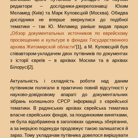
редактори – дослідники-джерелознавці Юхим
Меламед (Київ) та Марк Куповєцкій (Москва). Обидва
дослідники не вперше звернулися до подібної
тематики – так Ю. Меламед раніше видав працю
„Обзор документальных источников по еврейскому
просвещению и культуре в фондах Государственного
архива Житомирской области”
[1], а М. Куповєцкій був
співавтором-укладачем двох путівників по документах
з історії євреїв – в архівах Москви та в архівах
Білорусі[2].
Актуальність і складність роботи над даним
путівником полягали в практично повній відсутності у
науково-довідковому апараті до документальних
зібрань колишнього СРСР інформації з єврейської
тематики. В радянських архівах єврейська тематика
власне єврейських фондів, за поодинокими винятками,
не була відображена в заголовках одиниць зберігання,
а за інерцією подекуди продовжує такою залишатися й
зараз. Тому укладачам путівника довелося вирішувати