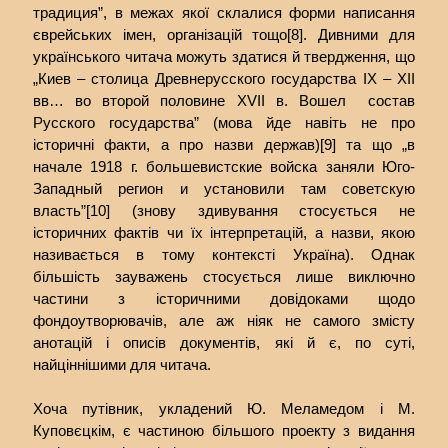
традиция”, в межах якої склалися форми написання
єврейських імен, організацій тощо[8]. Дивними для
українського читача можуть здатися й твердження, що
„Киев – столица Древнерусского государства ІХ – ХІІ
вв… во второй половине XVII в. Вошел состав
Русского государства” (мова йде навіть не про
історичні факти, а про назви держав)[9] та що „в
начале 1918 г. большевистские войска заняли Юго-
Западный регион и установили там советскую
власть”[10] (знову здивування стосується не
історичних фактів чи їх інтерпретацій, а назви, якою
називається в тому контексті Україна). Однак
більшість зауважень стосується лише виключно
частини з історичними довідоками щодо
фондоутворювачів, але аж ніяк не самого змісту
анотацій і описів документів, які й є, по суті,
найціннішими для читача.
Хоча путівник, укладений Ю. Меламедом і М.
Куповєцкім, є частиною більшого проекту з видання