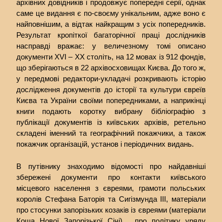
архівних довідників і продовжує попередні серії, однак
саме це видання є по-своєму унікальним, адже воно є
найповнішим, а відтак найкращим з усіх попередників.
Результат кропіткої багаторічної праці дослідників
насправді вражає: у величезному томі описано
документи XVI – XX століть, на 12 мовах із 912 фондів,
що зберігаються в 22 архівосховищах Києва. До того ж,
у передмові редактори-укладачі розкривають історію
дослідження документів до історії та культури євреїв
Києва та України своїми попередниками, а наприкінці
книги подають коротку вибрану бібліографію з
публікації документів із київських архівів, ретельно
складені іменний та географічний покажчики, а також
покажчик організацій, установ і періодичних видань.
В путівнику знаходимо відомості про найдавніші
збережені документи про контакти київського
місцевого населення з євреями, грамоти польських
королів Стефана Баторія та Сигізмунда ІІІ, матеріали
про стосунки запорізьких козаків із євреями (матеріали
Коша Нової Запорізької Січі), про політику уряду