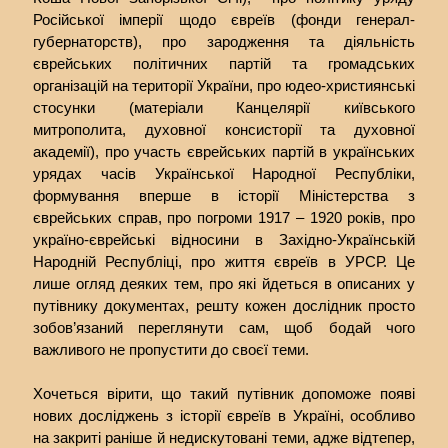
Російської імперії щодо євреїв (фонди генерал-
губернаторств), про зародження та діяльність
єврейських політичних партій та громадських
організацій на території України, про юдео-християнські
стосунки (матеріали Канцелярії київського
митрополита, духовної консисторії та духовної
академії), про участь єврейських партій в українських
урядах часів Української Народної Республіки,
формування вперше в історії Міністерства з
єврейських справ, про погроми 1917 – 1920 років, про
україно-єврейські відносини в Західно-Українській
Народній Республіці, про життя євреїв в УРСР. Це
лише огляд деяких тем, про які йдеться в описаних у
путівнику документах, решту кожен дослідник просто
зобов’язаний переглянути сам, щоб бодай чого
важливого не пропустити до своєї теми.
Хочеться вірити, що такий путівник допоможе появі
нових досліджень з історії євреїв в Україні, особливо
на закриті раніше й недискутовані теми, адже відтепер,