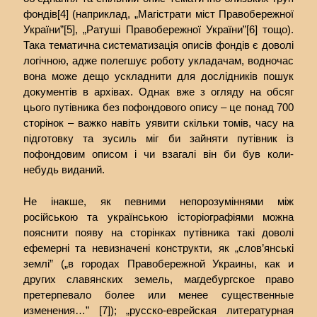
фондів[4] (наприклад, „Магістрати міст Правобережної
України”[5], „Ратуші Правобережної України”[6] тощо).
Така тематична систематизація описів фондів є доволі
логічною, адже полегшує роботу укладачам, водночас
вона може дещо ускладнити для дослідників пошук
документів в архівах. Однак вже з огляду на обсяг
цього путівника без пофондового опису – це понад 700
сторінок – важко навіть уявити скільки томів, часу на
підготовку та зусиль міг би зайняти путівник із
пофондовим описом і чи взагалі він би був коли-
небудь виданий.
Не інакше, як певними непорозуміннями між
російською та українською історіографіями можна
пояснити появу на сторінках путівника такі доволі
ефемерні та невизначені конструкти, як „слов’янські
землі” („в городах Правобережной Украины, как и
других славянских земель, магдебургское право
претерпевало более или менее существенные
изменения…” [7]); „русско-еврейская литературная