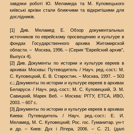
завдяки роботі Ю. Меламеда та М. Куповецького
київські архіви стали ближчими та відкритішими для
дослідників.
[1] Див. Меламед Е. Обзор документальных
источников по еврейскому просвещению и культуре в
фондах Государственного архива Житомирской
области. – Москва, 1996. – (Серия “Еврейский архив”,
Выпуск 4).
[2] Див. Документы по истории и культуре евреев в
архивах Москвы: Путеводитель / Науч. ред.-сост.: М.
С. Куповецкий, Е. В. Старостин. – Москва, 1997. – 503
с.; Документы по истории и культуре евреев в архивах
Беларуси. / Науч. ред.-сост.: М. С. Куповецкий, Э. М.
Савицкий, Марек Веб. – Москва: РГГУ, ЕТСА, ИВО,
2003. – 607 с.
[3] Документы по истории и культуре евреев в архивах
Киева: Путеводитель / Науч. ред.-сост.: Е. И.
Меламед, М. С. Куповецкий; Рос. гос. Гуманитар. ун-т
и др. – Киев: Дух і Літера, 2006. – С. 21. (далі