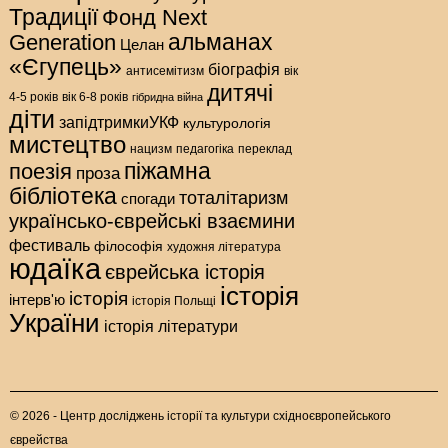
Традиції
Фонд Next
альманах
Generation
Целан
«Єгупець»
біографія
антисемітизм
вік
дитячі
4-5 років
вік 6-8 років
гібридна війна
діти
запідтримкиУКФ
культурологія
мистецтво
нацизм
педагогіка
переклад
піжамна
поезія
проза
бібліотека
тоталітаризм
спогади
українсько-єврейські взаємини
фестиваль
філософія
художня література
юдаїка
єврейська історія
історія
історія
інтерв'ю
історія Польщі
України
історія літератури
© 2026 - Центр досліджень історії та культури східноєвропейського
єврейства