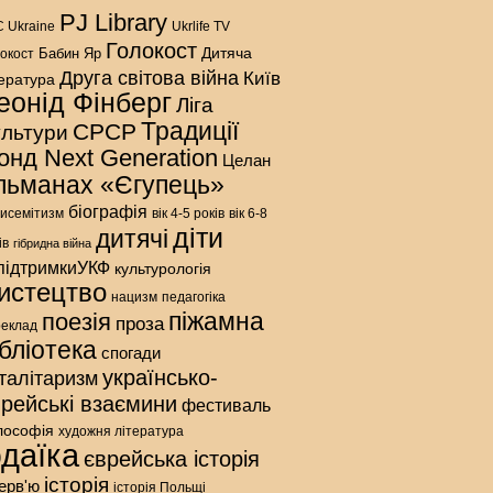
PJ Library
 Ukraine
Ukrlife TV
Голокост
Дитяча
Бабин Яр
окост
Друга світова війна
Київ
тература
еонід Фінберг
Ліга
Традиції
СРСР
ультури
онд Next Generation
Целан
льманах «Єгупець»
біографія
исемітизм
вік 4-5 років
вік 6-8
діти
дитячі
ів
гібридна війна
підтримкиУКФ
культурологія
истецтво
нацизм
педагогіка
піжамна
поезія
проза
реклад
ібліотека
спогади
українсько-
талітаризм
врейські взаємини
фестиваль
лософія
художня література
даїка
єврейська історія
історія
терв'ю
історія Польщі