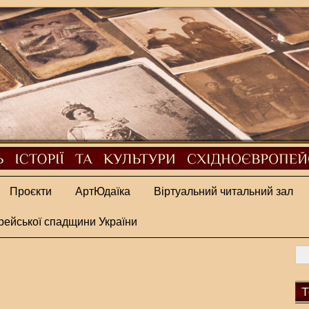
Проєкти
АртЮдаїка
Віртуальний читальний зал
рейської спадщини України
Т