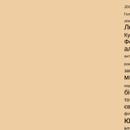
JDC
Гол
лі
Л
К
Ф
а
ант
рок
за
м
пе
б
то
є
фі
ю
ін