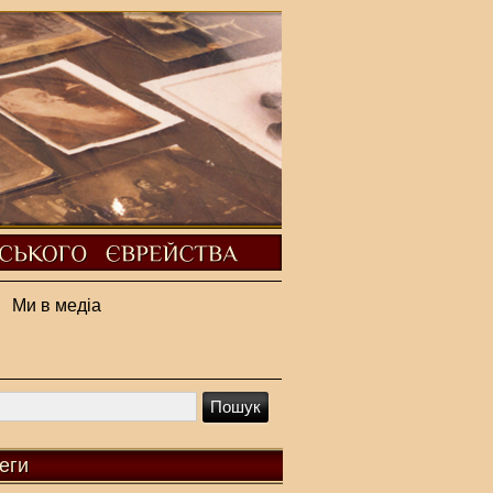
Ми в медіа
еги