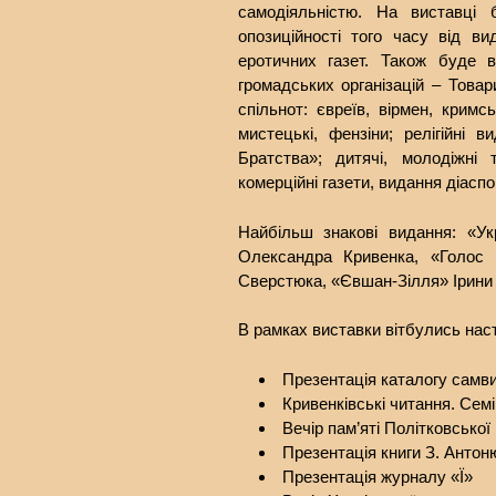
самодіяльністю. На виставці 
опозиційності того часу від в
еротичних газет. Також буде в
громадських організацій – Това
спільнот: євреїв, вірмен, кримсь
мистецькі, фензіни; релігійні
Братства»; дитячі, молодіжні 
комерційні газети, видання діасп
Найбільш знакові видання: «Ук
Олександра Кривенка, «Голос 
Сверстюка, «Євшан-Зілля» Ірини т
В рамках виставки вітбулись насту
Презентація каталогу самв
Кривенківські читання. Семі
Вечір пам’яті Політковської
Презентація книги З. Антон
Презентація журналу «Ї»