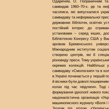
Одаричем, О. Пограничним та 
самвидав 1960–70-х. рр та неф
часописи, які випускалися укр
самвидаву та неформальної прес
державних бібліотек, освітніх у
постійний інтерес до отрима
установами – серед інших, до
Бібліотекою Конгресу США у Ваш
архівом Бременського універс
Міжнародним інститутом соціал
створено центрів, які б спец
різновиду преси. Тому українськи
окремих колекцій. Найбільші у
самвидаву «Смолоскип» та в колек
в Україні починається у першій п
й вісники були доволі поширеним
колах під час «відлиги». Тоді
формування ідеології нового поко
націоналістична організація «У
машинописного журналу «Воля і Б
Згодом під егідою «Українськ