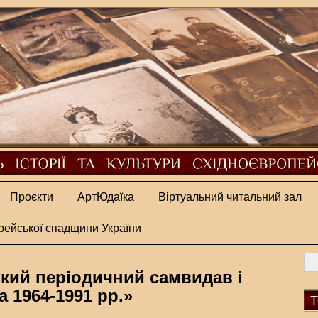
Проєкти
АртЮдаїка
Віртуальний читальний зал
рейської спадщини України
ький періодичний самвидав і
 1964-1991 рр.»
Т