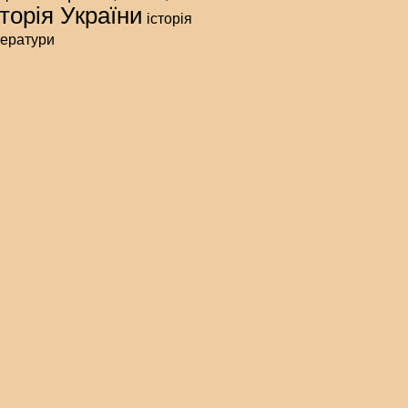
сторія України
історія
тератури