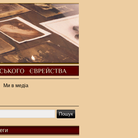
Ми в медіа
еги