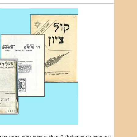
огу тим, хто вивчає їдиш // Додаток до журналу