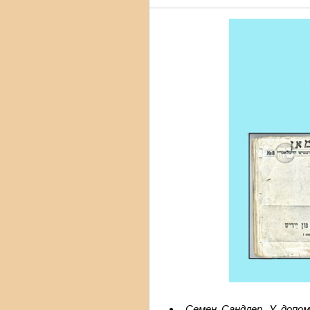
Семен Сандлер. У допом