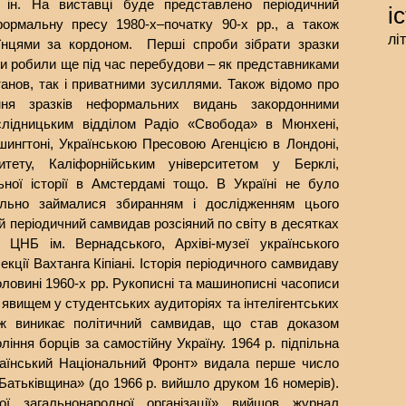
ін. На виставці буде представлено періодичний
і
ормальну пресу 1980-х–початку 90-х рр., а також
лі
аїнцями за кордоном. Перші спроби зібрати зразки
и робили ще під час перебудови – як представниками
станов, так і приватними зусиллями. Також відомо про
ння зразків неформальних видань закордонними
слідницьким відділом Радіо «Свобода» в Мюнхені,
ингтоні, Українською Пресовою Агенцією в Лондоні,
итету, Каліфорнійським університетом у Берклі,
ьної історії в Амстердамі тощо. В Україні не було
іально займалися збиранням і дослідженням цього
й періодичний самвидав розсіяний по світу в десятках
 ЦНБ ім. Вернадського, Архіві-музеї українського
ції Вахтанга Кіпіані. Історія періодичного самвидаву
оловині 1960-х рр. Рукописні та машинописні часописи
 явищем у студентських аудиторіях та інтелігентських
 ж виникає політичний самвидав, що став доказом
ління борців за самостійну Україну. 1964 р. підпільна
країнський Національний Фронт» видала перше число
атьківщина» (до 1966 р. вийшло друком 16 номерів).
ої загальнонародної організації» вийшов журнал