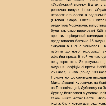
«Український вісник». Відтак, у 
розпочав випуск іншого «Украї
незалежного слова в радянській 
(Степан Хмара, Олесь і Віталі
редактора Чорновола, випустивш
були так само вираховані КДБ 
арешти, періодичний самвидав 
представлено близько 15 видань 
ситуація в СРСР змінилася. П
публіки до нової інформації 
офіційна преса. В той же час с
невідворотність. Як результат ц
видання неофіційної преси. Найб
250 назв), Львів (понад 100 наз
Прикметно, що самвидав виходив і
Миколаївщині, Куровичах на Льві
на Тернопільщині, Дубовому на 
Друк здійснювався в умовах напів
також інших містах Балтії. Які
інші ж були новою для радянськ