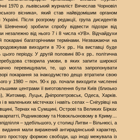
січні 1970 р. львівський журналіст Вячеслав Чорновіл
нського вісника», який став найвідомішим органом
Україні. Після розгрому редакції, група дисидентів
й Шевченки) зробили спробу відвести підозри від
и незалежно від нього 7 і 8 числа «УВ». Відчайдухи
й покарані багаторічними термінами. Незважаючи на
продовжував виходити в 70-х рр.. На виставці буде
цього періоду. У другій половині 80-х рр.. політична
еребудова створила умови, в яких запити широкої
значно перевищували, те, що могла запропонувати
уворі покарання за інакодумство дещо втратили свою
ього у 1980 – поч. 90-х рр. почали виходити численні
ільшими центрами її виготовлення були Київ (близько
в), Житомир, Луцьк, Дніпропетровськ, Одеса, Харків.
 в маленьких містечках і навіть селах – Снігурівці на
вщині, Тернах на Сумщині, Острові та Великих Бірках
Закарпатті, Родниковому та Новокльоновому в Криму…
підпілля – здебільшого, у столиці Литви – Вільнюсі, а
сь видання мали виражений антирадянський характер,
ого простору формою свободи, що іноді межувала із