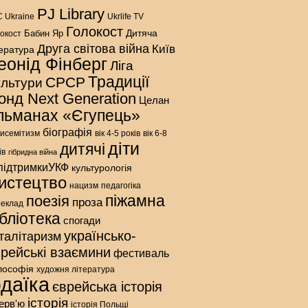
PJ Library
 Ukraine
Ukrlife TV
Голокост
Дитяча
Бабин Яр
окост
Друга світова війна
Київ
тература
еонід Фінберг
Ліга
Традиції
СРСР
ультури
онд Next Generation
Целан
льманах «Єгупець»
біографія
исемітизм
вік 4-5 років
вік 6-8
діти
дитячі
ів
гібридна війна
підтримкиУКФ
культурологія
истецтво
нацизм
педагогіка
піжамна
поезія
проза
реклад
ібліотека
спогади
українсько-
талітаризм
врейські взаємини
фестиваль
лософія
художня література
даїка
єврейська історія
історія
терв'ю
історія Польщі