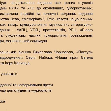
буде представлено видання всіх різних ступенів
идань РУХУ та УГС до екологічних, гумористичних,
иставлено партійні та політичні видання, видання
риства Лева, «Меморіалу2, ТУМ; газети національних
ких татар, культурологічні, музикальні, літературно-
 видання – УАПЦ, УГКЦ, протестантів, РПЦ, «Білого
та студентські листки, гумористичні, розважальні,
ори, могилянський самвидав.
раїнський вісник» Вячеслава Чорновола, «Поступ»
відродження» Сергія Набоки, «Наша віра» Євгена
а Ігоря Калинців.
пні акції:
идавної та неформальної преси
нар для студентів-журналістів
юка