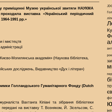
JDC
 у приміщенні Музею української звитяги НАУКМА
Гол
 проходила виставка «Український періодичний
лі
1964-1991 рр.»
Л
К
Ф
а
и і мистецтв
адміністрації
ант
рок
Києво-Могилянська академія» (Наукова бібліотека,
за
м
йських досліджень, Видавництво «Дух і літера»)
пе
б
римки Голландського Гуманітарного Фонду (Dutch
то
є
фі
ю
урналіста Вахтанга Кіпіані та зібрання бібліотеки
передані на виставку Т. Возняком, Й. Зісельсом, С.
ін