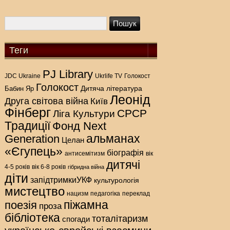
Теги
PJ Library
Голокост
JDC Ukraine
Ukrlife TV
Голокост
Дитяча література
Бабин Яр
Леонід
Друга світова війна
Київ
Фінберг
СРСР
Ліга Культури
Традиції
Фонд Next
альманах
Generation
Целан
«Єгупець»
біографія
антисемітизм
вік
дитячі
4-5 років
вік 6-8 років
гібридна війна
діти
запідтримкиУКФ
культурологія
мистецтво
нацизм
педагогіка
переклад
піжамна
поезія
проза
бібліотека
тоталітаризм
спогади