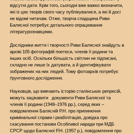
відсутні дати. Крім того, сьогодні вже важко визначити,
які із цих творів свого часу публікувалися, а які й досі
не відомі читачам. Отже, творча спадщина Риви
Балясної потребує детального опрацювання
літературознавцями.
Дослідники життя і творчості Риви Балясної знайдуть в
архіві 105 фотографій поетеси, членів її родини та
інших осіб. Оскільки більшість світлин не підписані,
складно не лише їх датувати, а й ідентифікувати
зображених на них людей. Тому фотоархів потребує
ґрунтовного дослідження.
Науковців, що вивчають історію сталінських репресій,
можуть зацікавити документи Риви Балясної та
членів її родини (1948–1976 рр.), серед яких –
повідомлення Балясній Р.Н. про припинення
кримінальної справи і реабілітацію, довідка про
скасування постанови Особливої наради при МДБ
СРСР щодо Балясної Р.Н. (1957 р.), повідомлення про