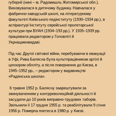
губернії (нині – м. Радомишль Житомирської обл.).
Виховувалася в дитячому будинку. Навчалася у
фабрично-заводській школі, на літературному
факультеті Київського педінституту (1930–1934 рр.), в
аспірантурі Інституту єврейської пролетарської
культури при ВУАН (1934–193 рр.). У 1935–1939 рр.
працювала редактором у Головліті й
Укрнацменвидаві.
Під час Другої світової війни, перебуваючи в евакуації
в Уфі, Рива Балясна була культпрацівником артілі й
цензором облліту, а після повернення до Києва, в
1945–1952 рр., – редактором у видавництві
«Радянська школа».
6 травня 1952 р. Балясну заарештували за
звинуваченням у контрреволюційній діяльності й
засудили до 10 років виправно-трудових таборів.
Звільнили її 17 грудня 1955 р. та реабілітували 9 січня
1956 р. Померла поетеса в 1980 р. у Києві.