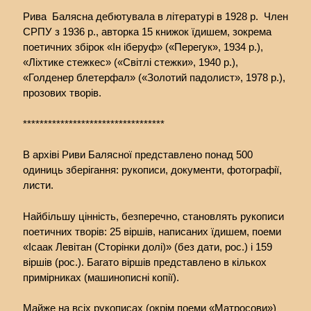
Рива Балясна дебютувала в літературі в 1928 р. Член
СРПУ з 1936 р., авторка 15 книжок їдишем, зокрема
поетичних збірок «Ін іберуф» («Перегук», 1934 р.),
«Ліхтике стежкес» («Світлі стежки», 1940 р.),
«Голденер блетерфал» («Золотий падолист», 1978 р.),
прозових творів.
**********************************
В архіві Риви Балясної представлено понад 500
одиниць зберігання: рукописи, документи, фотографії,
листи.
Найбільшу цінність, безперечно, становлять рукописи
поетичних творів: 25 віршів, написаних їдишем, поеми
«Ісаак Левітан (Сторінки долі)» (без дати, рос.) і 159
віршів (рос.). Багато віршів представлено в кількох
примірниках (машинописні копії).
Майже на всіх рукописах (окрім поеми «Матросови»)