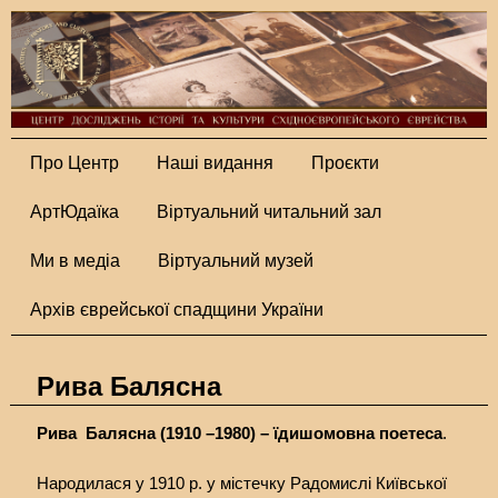
Про Центр
Наші видання
Проєкти
АртЮдаїка
Віртуальний читальний зал
Ми в медіа
Віртуальний музей
Архів єврейської спадщини України
Рива Балясна
Рива Балясна (1910 –1980) – їдишомовна поетеса
.
Народилася у 1910 р. у містечку Радомислі Київської