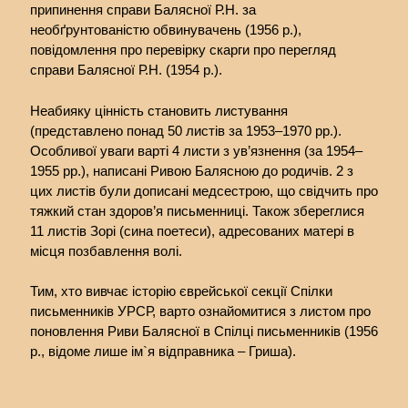
припинення справи Балясної Р.Н. за
необґрунтованістю обвинувачень (1956 р.),
повідомлення про перевірку скарги про перегляд
справи Балясної Р.Н. (1954 р.).
Неабияку цінність становить листування
(представлено понад 50 листів за 1953–1970 рр.).
Особливої уваги варті 4 листи з ув’язнення (за 1954–
1955 рр.), написані Ривою Балясною до родичів. 2 з
цих листів були дописані медсестрою, що свідчить про
тяжкий стан здоров’я письменниці. Також збереглися
11 листів Зорі (сина поетеси), адресованих матері в
місця позбавлення волі.
Тим, хто вивчає історію єврейської секції Спілки
письменників УРСР, варто ознайомитися з листом про
поновлення Риви Балясної в Спілці письменників (1956
р., відоме лише ім`я відправника – Гриша).