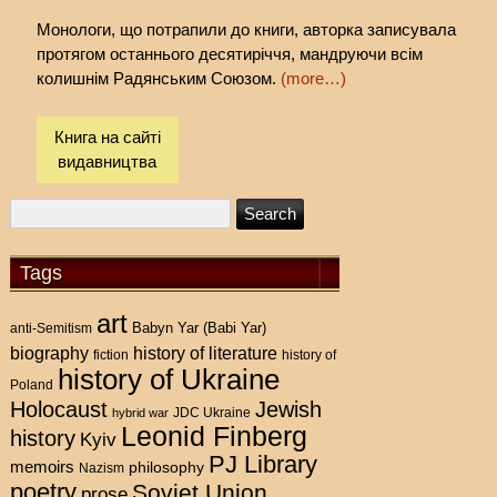
Монологи, що потрапили до книги, авторка записувала
протягом останнього десятиріччя, мандруючи всім
колишнім Радянським Союзом.
(more…)
Книга на сайті
видавництва
Tags
art
Babyn Yar (Babi Yar)
anti-Semitism
history of literature
biography
fiction
history of
history of Ukraine
Poland
Holocaust
Jewish
hybrid war
JDC Ukraine
Leonid Finberg
history
Kyiv
PJ Library
memoirs
philosophy
Nazism
poetry
Soviet Union
prose