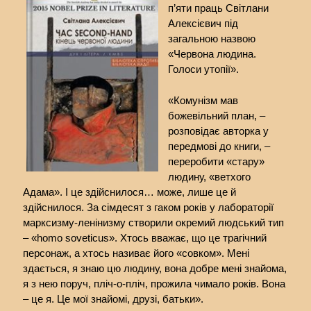
п’яти праць Світлани
Алексієвич під
загальною назвою
«Червона людина.
Голоси утопії».
«Комунізм мав
божевільний план, –
розповідає авторка у
передмові до книги, –
переробити «стару»
людину, «ветхого
Адама». І це здійснилося… може, лише це й
здійснилося. За сімдесят з гаком років у лабораторії
марксизму-ленінизму створили окремий людський тип
– «homo soveticus». Хтось вважає, що це трагічний
персонаж, а хтось називає його «совком». Мені
здається, я знаю цю людину, вона добре мені знайома,
я з нею поруч, пліч-о-пліч, прожила чимало років. Вона
– це я. Це мої знайомі, друзі, батьки».