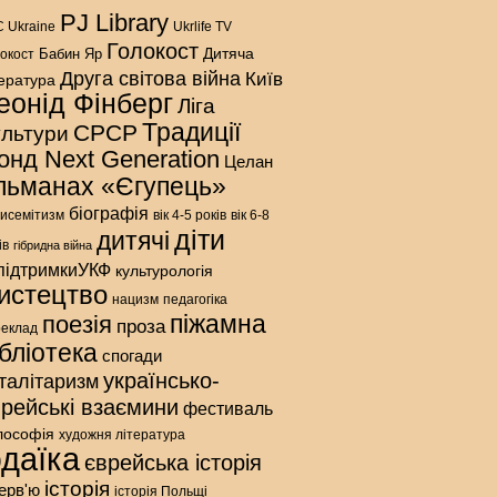
PJ Library
 Ukraine
Ukrlife TV
Голокост
Дитяча
Бабин Яр
окост
Друга світова війна
Київ
тература
еонід Фінберг
Ліга
Традиції
СРСР
ультури
онд Next Generation
Целан
льманах «Єгупець»
біографія
исемітизм
вік 4-5 років
вік 6-8
діти
дитячі
ів
гібридна війна
підтримкиУКФ
культурологія
истецтво
нацизм
педагогіка
піжамна
поезія
проза
реклад
ібліотека
спогади
українсько-
талітаризм
врейські взаємини
фестиваль
лософія
художня література
даїка
єврейська історія
історія
терв'ю
історія Польщі