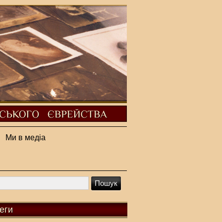
Ми в медіа
еги