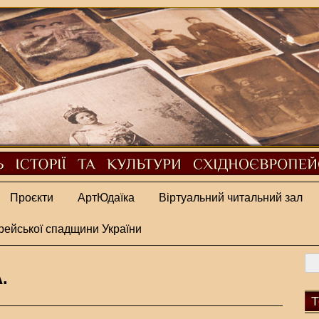
Проєкти
АртЮдаїка
Віртуальний читальний зал
рейської спадщини України
.
Т