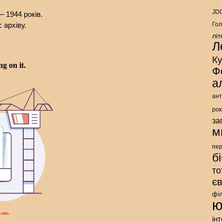
JDC
– 1944 років.
 архіву.
Гол
лі
Л
К
Ф
а
ант
рок
за
м
пе
б
то
є
фі
ю
ін