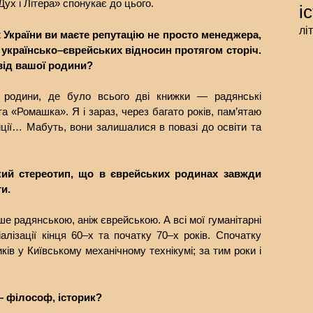
ух і Літера» спонукає до цього.
і
лі
 України ви маєте репутацію не просто менеджера,
а українсько–єврейських відносин протягом сторіч.
 від вашої родини?
родини, де було всього дві книжки — радянські
а «Ромашка». Я і зараз, через багато років, пам’ятаю
иції… Мабуть, вони залишалися в повазі до освіти та
кий стереотип, що в єврейських родинах завжди
и.
е радянською, аніж єврейською. А всі мої гуманітарні
лізації кінця 60–х та початку 70–х років. Спочатку
ків у Київському механічному технікумі; за тим роки і
— філософ, історик?