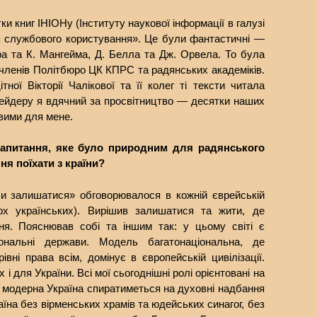
ки книг ІНІОНу (Інституту наукової інформації в галузі
я службового користування». Це були фантастичні —
ра та К. Мангейма, Д. Белла та Дж. Орвела. То була
 членів Політбюро ЦК КПРС та радянських академіків.
тної Вікторії Чалікової та її колег ті тексти читала
ейдеру я вдячний за просвітництво — десятки наших
вими для мене.
апитання, яке було природним для радянського
ня поїхати з країни?
чи залишатися» обговорювалося в кожній єврейській
ьох українських). Вирішив залишатися та жити, де
ння. Пояснював собі та іншим так: у цьому світі є
іональні держави. Модель багатонаціональна, де
івні права всім, домінує в європейській цивілізації.
 для України. Всі мої сьогоднішні ролі орієнтовані на
 модерна Україна спиратиметься на духовні надбання
країна без вірменських храмів та юдейських синагог, без