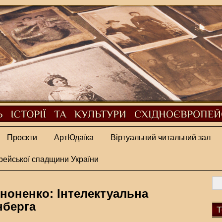
Проєкти
АртЮдаїка
Віртуальний читальний зал
рейської спадщини України
ононенко: Інтелектуальна
нберга
Т