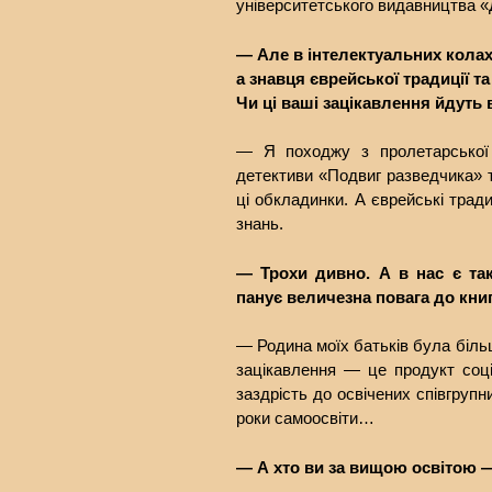
університетського видавництва «Д
— Але в інтелектуальних колах
а знавця єврейської традиції т
Чи ці ваші зацікавлення йдуть
— Я походжу з пролетарської 
детективи «Подвиг разведчика» т
ці обкладинки. А єврейські трад
знань.
— Трохи дивно. А в нас є та
панує величезна повага до книг
— Родина моїх батьків була більш
зацікавлення — це продукт соціа
заздрість до освічених співгрупни
роки самоосвіти…
— А хто ви за вищою освітою 