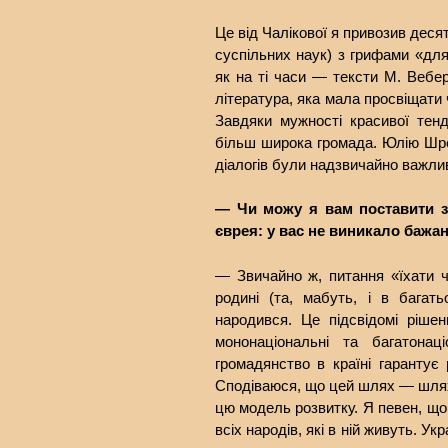
Це від Чалікової я привозив десят
суспільних наук) з грифами «дл
як на ті часи — тексти М. Вебе
література, яка мала просвіщати
Завдяки мужності красивої тенді
більш широка громада. Юлію Шр
діалогів були надзвичайно важли
— Чи можу я вам поставити з
єврея: у вас не виникало бажан
— Звичайно ж, питання «їхати 
родині (та, мабуть, і в багат
народився. Це підсвідомі ріше
мононаціональні та багатонац
громадянство в країні гарантує р
Сподіваюся, що цей шлях — шлях і
цю модель розвитку. Я певен, що
всіх народів, які в ній живуть. У