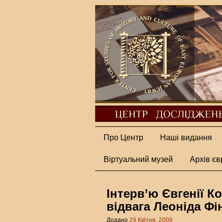
Про Центр
Наші видання
Віртуальний музей
Архів єв
Інтерв’ю Євгенії К
відвага Леоніда Фі
Додано
29 Квітня, 2009