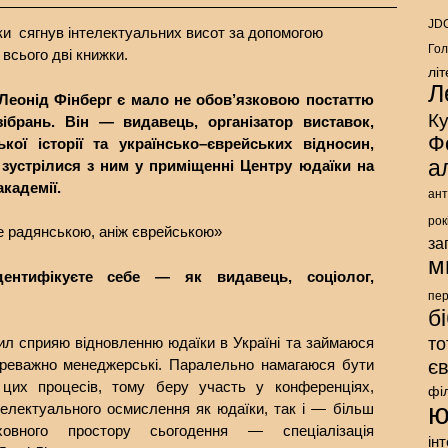
JDC
ки сягнув інтелектуальних висот за допомогою
Гол
 всього дві книжки.
лі
Л
Леонід Фінберг є мало не обов’язковою постаттю
К
зібрань. Він — видавець, організатор виставок,
Ф
кої історії та українсько–єврейських відносин,
а
 зустрілися з ним у приміщенні Центру юдаїки на
кадемії.
ант
рок
е радянською, аніж єврейською»
за
м
ентифікуєте себе — як видавець, соціолог,
пе
б
сил сприяю відновленню юдаїки в Україні та займаюся
то
ереважно менеджерські. Паралельно намагаюся бути
є
 цих процесів, тому беру участь у конференціях,
фі
ю
нтелектуального осмислення як юдаїки, так і — більш
вного простору сьогодення — спеціалізація
ін