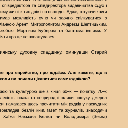
 співредактора та співдиректора видавництва «Дух і
му житті з тих днів і по сьогодні. Адже, готуючи книги
тримав можливість очно чи заочно спілкуватися з
 Ханною Арент, Митрополитом Андреєм Шептицьким,
Дзюбою, Мартіном Бубером та багатьма іншими. У
ріяти про це не наважувався.
иянську духовну спадщину, оминувши Старий
те про єврейство, про юдаїзм. Але кажете, що в
ідколи ви почали цікавитися саме юдаїкою?
рією та культурою ще з кінця 60–х — початку 70–х
авленість юнака та неприродні шляхи пошуку джерел
часи, намагався щось прочитати між рядків у паскудних
ереглядав безліч книг, газет та журналів, знаходячи
и Хаїма Нахмана Бяліка чи Володимира (Зеєва)