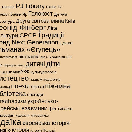
PJ Library
 Ukraine
Ukrlife TV
Голокост
Дитяча
Бабин Яр
окост
Друга світова війна
Київ
тература
еонід Фінберг
Ліга
Традиції
СРСР
ультури
онд Next Generation
Целан
льманах «Єгупець»
біографія
исемітизм
вік 4-5 років
вік 6-8
діти
дитячі
ів
гібридна війна
підтримкиУКФ
культурологія
истецтво
нацизм
педагогіка
піжамна
поезія
проза
реклад
ібліотека
спогади
українсько-
талітаризм
врейські взаємини
фестиваль
лософія
художня література
даїка
єврейська історія
історія
терв'ю
історія Польщі