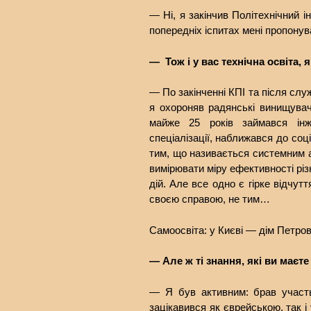
— Ні, я закінчив Політехнічний 
попередніх іспитах мені пропонува
— Тож і у вас технічна освіта,
— По закінченні КПІ та після сл
я охороняв радянські винищува
майже 25 років займався інж
спеціалізації, наближався до соц
тим, що називається системним а
вимірювати міру ефективності рі
дій. Але все одно є гірке відчут
своєю справою, не тим…
Самоосвіта: у Києві — дім Петро
— Але ж ті знання, які ви маєт
— Я був активним: брав участ
зацікавився як єврейською, так і