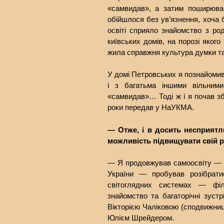
«самвидав», а затим поширював
обійшлося без ув’язнення, хоча 
освіті сприяло знайомство з р
київських домів, на порозі яког
жила справжня культура думки та
У домі Петровських я познайомив
і з багатьма іншими вільним
«самвидав»… Тоді ж і я почав зб
роки передав у НаУКМА.
— Отже, і в досить несприятл
можливість підвищувати свій р
— Я продовжував самоосвіту — ч
України — пробував розібратис
світоглядних системах — фі
знайомство та багаторічні зуст
Вікторією Чаліковою (сподвижни
Юлієм Шрейдером.