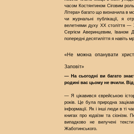
часом Костянтином Сіговим роль
Літера» багато що визначила в моє
чи журнальні публікації, я о
велетнями духу ХХ століття —
Сергієм Аверинцевим, Іваном 
попередні десятиліття я навіть м
«Не можна опанувати христ
Заповіт»
— На сьогодні ви багато знає
родині вас цьо­му не вчили. В
— Я цікавився єврейською істо
років. Це була природна зацік
інформації. Як і інші люди в ті 
книгах про юдаїзм та сіонізм. П
випадково не вилучені текст
Жаботинського.