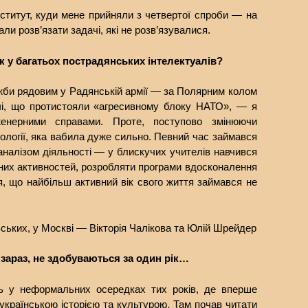
інститут, куди мене прийняли з четвертої спроби — на
ли розв’язати задачі, які не розв’язувалися.
 як у багатьох пострадянських інтелектуалів?
ужби рядовим у Радянській армії — за Полярним колом
чі, що протистояли «агресивному блоку НАТО», — я
енерними справами. Проте, поступово змінюючи
іології, яка вабила дуже сильно. Певний час займався
налізом діяльності — у блискучих учителів навчився
зних активностей, розробляти програми вдосконалення
тя, що найбільш активний вік свого життя займався не
вських, у Москві — Вікторія Чалікова та Юлій Шрейдер
е зараз, не здобуваються за один рік…
ь у неформальних осередках тих років, де вперше
 українською історією та культурою. Там почав читати