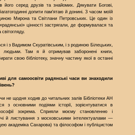
 його серед друзів та знайомих. Дякувати Богові,
багатогодинні допити пам’ятаю й донині. З часом моїй
одиною Мирона та Світлани Петровських. Це один із
о «радянські» цінності застрягали, де формувалася та
 світогляду.
ся і з Вадимом Скуратівським, і з родиною Білецьких,
и людьми. Там я й отримував заборонені книги,
ирати свою бібліотеку, значну частину якої в останні
иві для самоосвіти радянські часи ви знаходили
івень?
и не щодня ходив до читальних залів Бібліотеки АН
я з основними подіями історії, зорієнтуватися в
лософії зокрема. Сприяли моєму становленню і
річі й листування з московськими інтелектуалами —
цею академіка Сахарова) та філософом і публіцистом