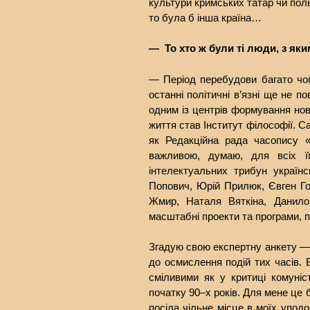
культури кримських татар чи пол
то була б інша країна…
— То хто ж були ті люди, з яки
— Період перебудови багато чог
останні політичні в’язні ще не п
одним із центрів формування н
життя став Інститут філософії. С
як Редакційна рада часопису «
важливою, думаю, для всіх її
інтелектуальних трибун україн
Попович, Юрій Прилюк, Євген Го
Жмир, Наталя Вяткіна, Данило
масштабні проекти та програми, п
Згадую свою експертну анкету — с
до осмислення подій тих часів. 
сміливими як у критиці комуніс
початку 90–х років. Для мене це 
посіла чільне місце в моїх упод