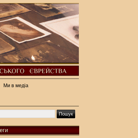
Ми в медіа
еги