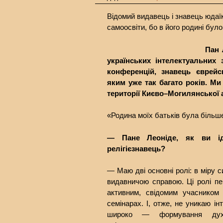
Відомий видавець і знавець юдаї
самоосвіти, бо в його родині було
Пан 
українських інтелектуальних 
конференцій, знавець єврейсь
яким уже так багато років. Ми
території Києво–Могилянської а
«Родина моїх батьків була більш
— Пане Леоніде, як ви ід
релігієзнавець?
— Маю дві основні ролі: в міру 
видавничою справою. Ці ролі п
активним, свідомим учасником
семінарах. І, отже, не уникаю і
широко — формування духо