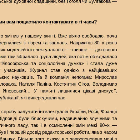
ьської духовної спадщини, без Гоголя чи Булгакова —
ми вам пощастило контактувати в ті часи?
о змінив у нашому житті. Вже віяло свободою, хоча
овернулися з тюрем та заслань. Наприкінці 80–х років
ових моделей інтелектуального — ширше — духовного
аме там зібралася група людей, яка потім об’єдналася
Філософська та соціологічна думка» і стала дуже
 учасників. Журнал став однією з найцікавіших
ських науковців. Та й компанія непогана: Мирослав
ловаха, Наталя Паніна, Костянтин Сігов, Володимир
 Яневський… У пам’яті лишилися цікаві дискусії,
ублікації, які випереджали час.
пробу залучити інтелектуалів України, Росії, Франції
Відповіді були блискучими, надзвичайно влучними та
тичного ладу, так і в осмисленні змін межі 80–х —
був і перший досвід редакторської роботи, яка з часом
обаннях. Більше того, скажу, що запропонована мені з