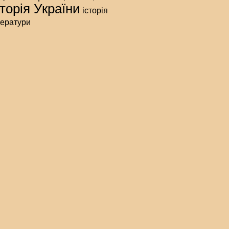
сторія України
історія
тератури