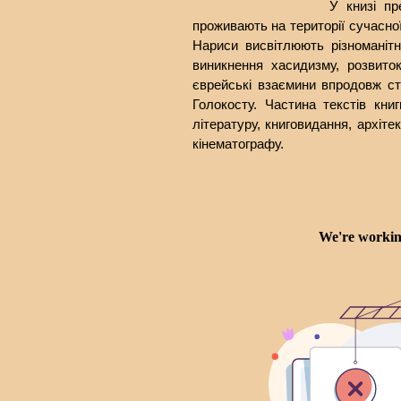
У книзі пр
проживають на території сучасної
Нариси висвітлюють різноманітні
виникнення хасидизму, розвиток
єврейські взаємини впродовж сто
Голокосту. Частина текстів кни
літературу, книговидання, архіте
кінематографу.