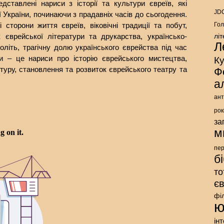
едставлені нариси з історії та культури євреїв, які
JDC
 України, починаючи з прадавніх часів до сьогодення.
 сторони життя євреїв, віковічні традиції та побут,
Гол
 єврейської літератури та друкарства, українсько-
лі
Л
літь, трагічну долю українського єврейства під час
ги – це нариси про історію єврейського мистецтва,
К
ктуру, становлення та розвиток єврейського театру та
Ф
а
ант
рок
за
м
пе
б
то
є
фі
ю
ін