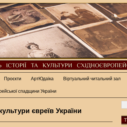
Проєкти
АртЮдаїка
Віртуальний читальний зал
рейської спадщини України
 культури євреїв України
Т