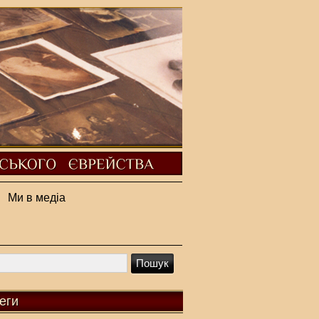
Ми в медіа
еги