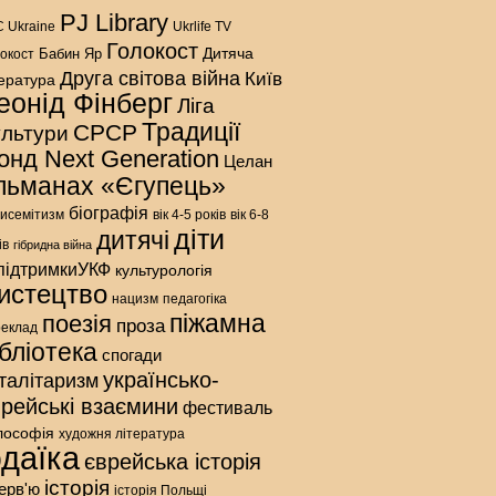
PJ Library
 Ukraine
Ukrlife TV
Голокост
Дитяча
Бабин Яр
окост
Друга світова війна
Київ
тература
еонід Фінберг
Ліга
Традиції
СРСР
ультури
онд Next Generation
Целан
льманах «Єгупець»
біографія
исемітизм
вік 4-5 років
вік 6-8
діти
дитячі
ів
гібридна війна
підтримкиУКФ
культурологія
истецтво
нацизм
педагогіка
піжамна
поезія
проза
реклад
ібліотека
спогади
українсько-
талітаризм
врейські взаємини
фестиваль
лософія
художня література
даїка
єврейська історія
історія
терв'ю
історія Польщі