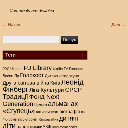
Comments are disabled
←
Назад
Далі
→
Теги
PJ Library
Голокост
JDC Ukraine
Ukrlife TV
Голокост
Дитяча література
Бабин Яр
Леонід
Друга світова війна
Київ
Фінберг
СРСР
Ліга Культури
Традиції
Фонд Next
альманах
Generation
Целан
«Єгупець»
біографія
антисемітизм
вік
дитячі
4-5 років
вік 6-8 років
гібридна війна
діти
запідтримкиУКФ
культурологія