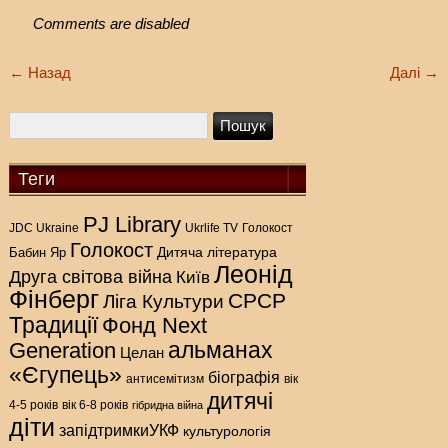
Comments are disabled
←
Назад
Далі
→
Теги
PJ Library
Голокост
JDC Ukraine
Ukrlife TV
Голокост
Дитяча література
Бабин Яр
Леонід
Друга світова війна
Київ
Фінберг
СРСР
Ліга Культури
Традиції
Фонд Next
альманах
Generation
Целан
«Єгупець»
біографія
антисемітизм
вік
дитячі
4-5 років
вік 6-8 років
гібридна війна
діти
запідтримкиУКФ
культурологія