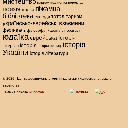
мистецтво
нацизм
педагогіка
переклад
піжамна
поезія
проза
бібліотека
тоталітаризм
спогади
українсько-єврейські взаємини
фестиваль
філософія
художня література
юдаїка
єврейська історія
історія
історія
інтерв'ю
історія Польщі
України
історія літератури
© 2026 - Центр досліджень історії та культури східноєвропейського
єврейства
Тема на основе
Rundown