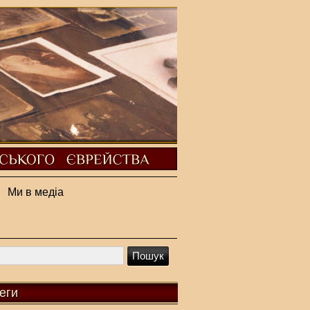
Ми в медіа
еги