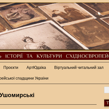
Проєкти
АртЮдаїка
Віртуальний читальний зал
рейської спадщини України
 Ушомирські
Т