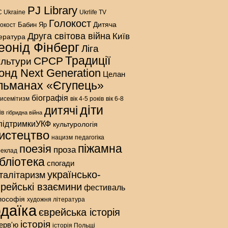
PJ Library
 Ukraine
Ukrlife TV
Голокост
Дитяча
Бабин Яр
окост
Друга світова війна
Київ
тература
еонід Фінберг
Ліга
Традиції
СРСР
ультури
онд Next Generation
Целан
льманах «Єгупець»
біографія
исемітизм
вік 4-5 років
вік 6-8
діти
дитячі
ів
гібридна війна
підтримкиУКФ
культурологія
истецтво
нацизм
педагогіка
піжамна
поезія
проза
реклад
ібліотека
спогади
українсько-
талітаризм
врейські взаємини
фестиваль
лософія
художня література
даїка
єврейська історія
історія
терв'ю
історія Польщі