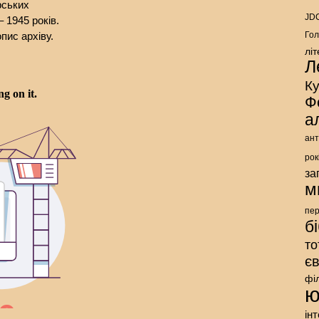
рських
JDC
 1945 років.
пис архіву.
Гол
лі
Л
К
Ф
а
ант
рок
за
м
пе
б
то
є
фі
ю
ін