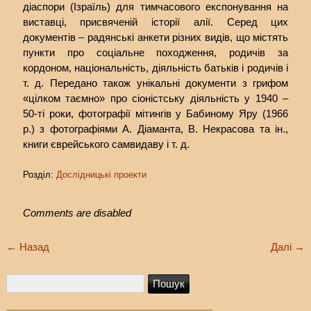
діаспори (Ізраїль) для тимчасового експонування на
виставці, присвяченій історії алії. Серед цих
документів – радянські анкети різних видів, що містять
пункти про соціальне походження, родичів за
кордоном, національність, діяльність батьків і родичів і
т. д. Передано також унікальні документи з грифом
«цілком таємно» про сіоністську діяльність у 1940 –
50-ті роки, фотографії мітингів у Бабиному Яру (1966
р.) з фотографіями А. Діаманта, В. Некрасова та ін.,
книги єврейського самвидаву і т. д.
Розділ:
Дослідницькі проекти
Comments are disabled
←
Назад
Далі
→