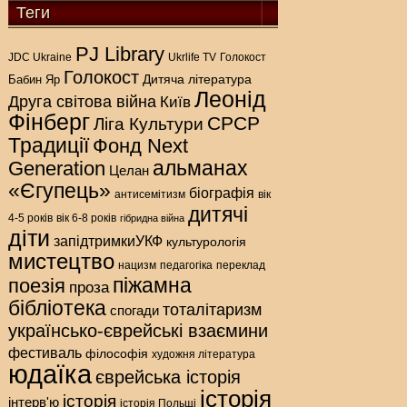
Теги
PJ Library
Голокост
JDC Ukraine
Ukrlife TV
Голокост
Дитяча література
Бабин Яр
Леонід
Друга світова війна
Київ
Фінберг
СРСР
Ліга Культури
Традиції
Фонд Next
альманах
Generation
Целан
«Єгупець»
біографія
антисемітизм
вік
дитячі
4-5 років
вік 6-8 років
гібридна війна
діти
запідтримкиУКФ
культурологія
мистецтво
нацизм
педагогіка
переклад
піжамна
поезія
проза
бібліотека
тоталітаризм
спогади
українсько-єврейські взаємини
фестиваль
філософія
художня література
юдаїка
єврейська історія
історія
історія
інтерв'ю
історія Польщі