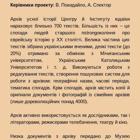
Керівники проекту:
В. Покидайло, А. Спектор
Архів усної історії Центру й Інституту юдаїки
нараховує близько 700 текстів. Більшість із них – це
спогади людей старшого пstrongокоління про
єврейську історію у ХХ столітті. Велика частина цих
текстів зібрана українськими вченими, деякі тексти (до
20%) отримано за обміном з Мічиганським
університетом, Українським Католицьким
Університетом і т. д.
Виконуються роботи з
редагування текстів, створення пошукових систем для
роботи з архівом: географічні назви, часові періоди,
тематика спогадів. Крім спогадів, архів містить копії й
оригінали документів і фотографій із сімейних архівів
(лише дореволюційних понад 4000).
Архів активно використовується як дослідниками, так і
літераторами, режисерами телебачення, театру й кіно.
Низка документів з архіву передано до Музею