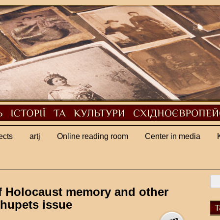
ects
artj
Online reading room
Center in media
f Holocaust memory and other
ehupets issue
T