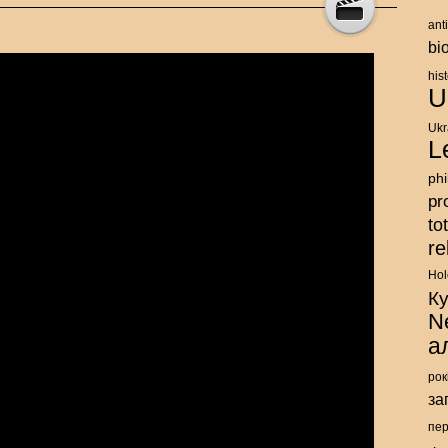
ant
bi
his
U
Ukr
L
ph
pr
to
re
Hol
К
N
а
рок
за
пе