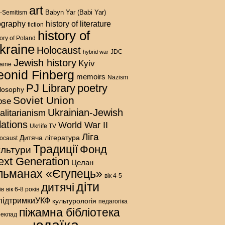
art
Babyn Yar (Babi Yar)
i-Semitism
history of literature
ography
fiction
history of
tory of Poland
kraine
Holocaust
hybrid war
JDC
Jewish history
Kyiv
aine
eonid Finberg
memoirs
Nazism
PJ Library
poetry
ilosophy
Soviet Union
ose
Ukrainian-Jewish
talitarianism
lations
World War II
Ukrlife TV
Ліга
Дитяча література
ocaust
Традиції
Фонд
ультури
ext Generation
Целан
льманах «Єгупець»
вік 4-5
діти
дитячі
ів
вік 6-8 років
підтримкиУКФ
культурологія
педагогіка
піжамна бібліотека
реклад