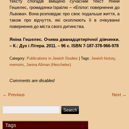
тексту спогадів вміщено сучасний текст Яніни
Гешелес, громадянки Ізраїлю – «Епілог: повернення до
Львова». Вона розповідає про своє подальше життя, а
також про відчуття, які охоплюють її в очікуванні
повернення до міста свого дитинства.
Яніна Гешелес. Очима дванадцятирічної дівчинки.
– К.: Дух і Літера. 2011. – 96 с. ISBN 7-187-378-966-978
Category:
Publications in Jewish Studies
| Tags:
Jewish history
,
memoirs
,
Janina Altman (Hescheles)
Comments are disabled
←
Previous
Next
→
Tags