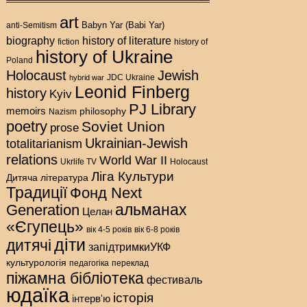
art
Babyn Yar (Babi Yar)
anti-Semitism
history of literature
biography
fiction
history of
history of Ukraine
Poland
Holocaust
Jewish
hybrid war
JDC Ukraine
Leonid Finberg
history
Kyiv
PJ Library
memoirs
philosophy
Nazism
poetry
Soviet Union
prose
Ukrainian-Jewish
totalitarianism
relations
World War II
Holocaust
Ukrlife TV
Ліга Культури
Дитяча література
Традиції
Фонд Next
альманах
Generation
Целан
«Єгупець»
вік 4-5 років
вік 6-8 років
діти
дитячі
запідтримкиУКФ
культурологія
педагогіка
переклад
піжамна бібліотека
фестиваль
юдаїка
історія
інтерв'ю