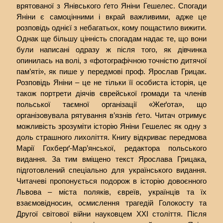
врятованої з Янівського ґето Яніни Гешелес. Спогади
Яніни є самоцінними і вкрай важливими, адже це
розповідь однієї з небагатьох, кому пощастило вижити.
Однак ще більшу цінність спогадам надає те, що вони
були написані одразу ж після того, як дівчинка
опинилась на волі, з «фотографічною точністю дитячої
пам’яті», як пише у передмові проф. Ярослав Грицак.
Розповідь Яніни – це не тільки її особиста історія, це
також портрети діячів єврейської громади та членів
польської таємної організації «Жеґота», що
організовувала рятування в’язнів ґето. Читач отримує
можливість зрозуміти історію Яніни Гешелес як одну з
доль страшного лихоліття. Книгу відкриває передмова
Марії Гохберґ-Мар’янської, редактора польського
видання. За тим вміщено текст Ярослава Грицака,
підготовлений спеціально для українського видання.
Читачеві пропонується подорож в історію довоєнного
Львова – міста поляків, євреїв, українців та їх
взаємовідносин, осмислення трагедій Голокосту та
Другої світової війни науковцем ХХІ століття. Після