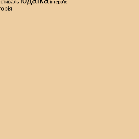
юдаїка
стиваль
інтерв'ю
торія