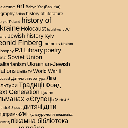
art
Babyn Yar (Babi Yar)
i-Semitism
history of literature
ography
fiction
history of
tory of Poland
kraine
Holocaust
hybrid war
JDC
Jewish history
Kyiv
aine
eonid Finberg
memoirs
Nazism
PJ Library
poetry
ilosophy
Soviet Union
ose
Ukrainian-Jewish
talitarianism
lations
World War II
Ukrlife TV
Ліга
Дитяча література
ocaust
Традиції
Фонд
ультури
ext Generation
Целан
льманах «Єгупець»
вік 4-5
діти
дитячі
ів
вік 6-8 років
підтримкиУКФ
культурологія
педагогіка
піжамна бібліотека
реклад