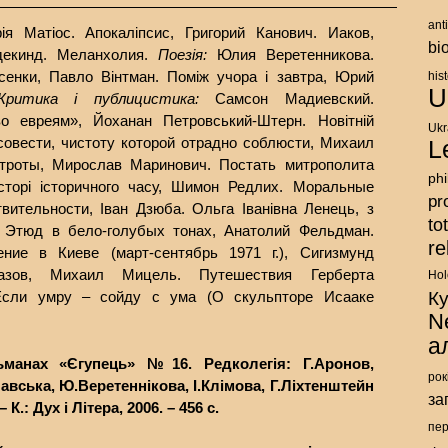
ant
я Матiос. Апокаліпсис, Григорий Канович. Иаков,
bi
декинд. Меланхолия.
Поезія:
Юлия Веретенникова.
сенки, Павло Вiнтман. Поміж учора і завтра, Юрий
his
U
Критика і публицистика:
Самсон Мадиевский.
во евреям», Йоханан Петровський-Штерн. Новітній
Ukr
совести, чистоту которой отрадно соблюсти, Михаил
L
троты, Мирослав Маринович. Постать митрополита
ph
сторі історичного часу, Шимон Редлих. Моральные
pr
вительности, Iван Дзюба. Ольга Іванівна Ленець, з
to
. Этюд в бело-голубых тонах, Анатолий Фельдман.
re
ние в Киеве (март-сентябрь 1971 г.), Сигизмунд
разов, Михаил Мицель. Путешествия Герберта
Hol
Если умру – сойду с ума (О скульпторе Исааке
К
N
а
ьманах «Єгупець» №16. Редколегія: Г.Аронов,
рок
авська, Ю.Веретеннікова, І.Клімова, Г.Ліхтенштейн
за
 К.: Дух і Літера, 2006. – 456 с.
пе