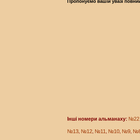
Пропонуємо вашій увазі повний
Інші номери альманаху:
№22
№13
№12
№11
№10
№9
№
,
,
,
,
,