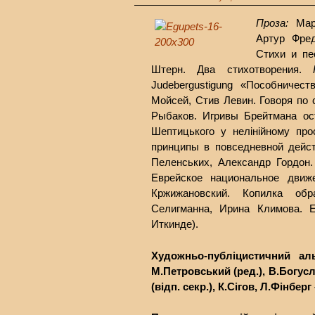
Проза:
Марi
Артур Фре
Стихи и пе
Штерн. Два стихотворения.
Judebergustigung «Пособничест
Мойсей, Стив Левин. Говоря по 
Рыбаков. Игривы Брейтмана ос
Шептицького у нелінійному про
принципы в повседневной дейст
Пеленських, Александр Гордон
Еврейское национальное движе
Кржижановский. Копилка об
Селигманна, Ирина Климова. 
Иткинде).
Художньо-публіцистичний ал
М.Петровський (ред.), В.Богусл
(відп. секр.), К.Сігов, Л.Фінберг –