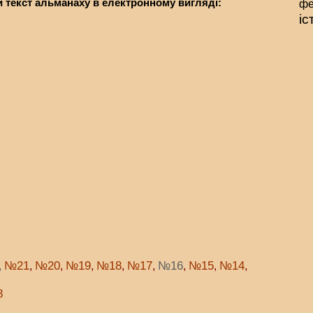
 текст альманаху в електронному вигляді:
фе
іс
№21
№20
№19
№18
№17
№16
№15
№14
,
,
,
,
,
,
,
,
,
8