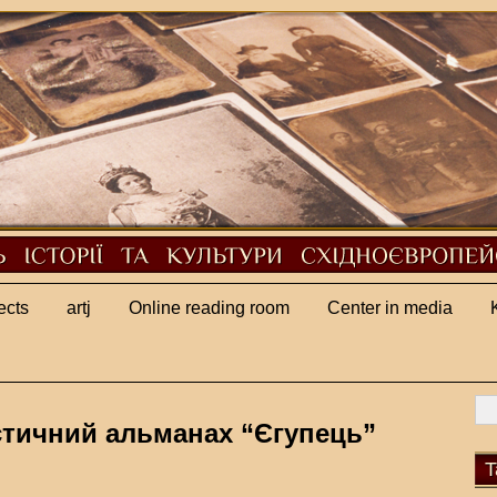
ects
artj
Online reading room
Center in media
тичний альманах “Єгупець”
T