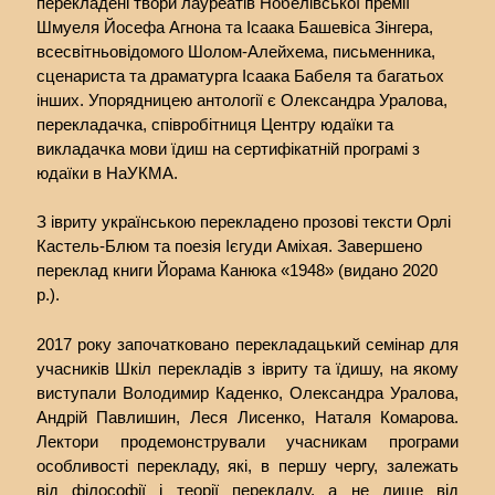
перекладені твори лауреатів Нобелівської премії
Шмуеля Йосефа Агнона та Ісаака Башевіса Зінгера,
всесвітньовідомого Шолом-Алейхема, письменника,
сценариста та драматурга Ісаака Бабеля та багатьох
інших. Упорядницею антології є Олександра Уралова,
перекладачка, співробітниця Центру юдаїки та
викладачка мови їдиш на сертифікатній програмі з
юдаїки в НаУКМА.
З івриту українською перекладено прозові тексти Орлі
Кастель-Блюм та поезія Ієгуди Аміхая. Завершено
переклад книги Йорама Канюка «1948» (видано 2020
р.).
2017 року започатковано перекладацький семінар для
учасників Шкіл перекладів з івриту та їдишу, на якому
виступали Володимир Каденко, Олександра Уралова,
Андрій Павлишин, Леся Лисенко, Наталя Комарова.
Лектори продемонстрували учасникам програми
особливості перекладу, які, в першу чергу, залежать
від філософії і теорії перекладу, а не лише від