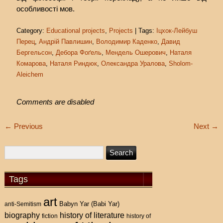
особливості мов.
Category:
Educational projects
,
Projects
| Tags:
Іцхок-Лейбуш
Перец
,
Андрій Павлишин
,
Володимир Каденко
,
Давид
Бергельсон
,
Дебора Фоґель
,
Мендель Ошерович
,
Наталя
Комарова
,
Наталя Риндюк
,
Олександра Уралова
,
Sholom-
Aleichem
Comments are disabled
←
Previous
Next
→
Tags
art
Babyn Yar (Babi Yar)
anti-Semitism
history of literature
biography
fiction
history of