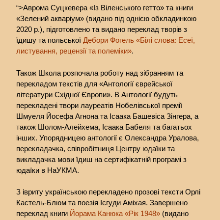
“>Аврома Суцкевера «Із Віленського гетто» та книги
«Зелений акваріум» (видано під однією обкладинкою
2020 р.), підготовлено та видано переклад творів з
їдишу та польської
Дебори Фогель «Білі слова: Есеї,
листування, рецензії та полеміки»
.
Також Школа розпочала роботу над зібранням та
перекладом текстів для «Антології єврейської
літератури Східної Європи». В Антології будуть
перекладені твори лауреатів Нобелівської премії
Шмуеля Йосефа Агнона та Ісаака Башевіса Зінгера, а
також Шолом-Алейхема, Ісаака Бабеля та багатьох
інших. Упорядницею антології є Олександра Уралова,
перекладачка, співробітниця Центру юдаїки та
викладачка мови їдиш на сертифікатній програмі з
юдаїки в НаУКМА.
З івриту українською перекладено прозові тексти Орлі
Кастель-Блюм та поезія Ієгуди Аміхая. Завершено
переклад книги
Йорама Канюка «Рік 1948»
(видано