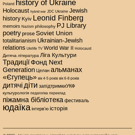
history of Ukraine
Poland
Holocaust
Jewish
hybrid war
JDC Ukraine
Leonid Finberg
history
Kyiv
PJ Library
memoirs
philosophy
Nazism
poetry
Soviet Union
prose
Ukrainian-Jewish
totalitarianism
relations
World War II
Holocaust
Ukrlife TV
Ліга Культури
Дитяча література
Традиції
Фонд Next
альманах
Generation
Целан
«Єгупець»
вік 4-5 років
вік 6-8 років
діти
дитячі
запідтримкиУКФ
культурологія
педагогіка
переклад
піжамна бібліотека
фестиваль
юдаїка
історія
інтерв'ю