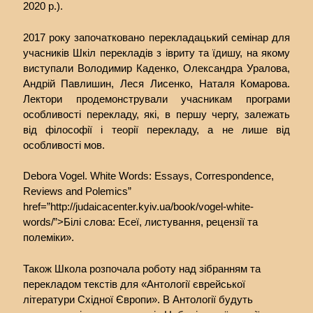
2020 р.).
2017 року започатковано перекладацький семінар для
учасників Шкіл перекладів з івриту та їдишу, на якому
виступали Володимир Каденко, Олександра Уралова,
Андрій Павлишин, Леся Лисенко, Наталя Комарова.
Лектори продемонстрували учасникам програми
особливості перекладу, які, в першу чергу, залежать
від філософії і теорії перекладу, а не лише від
особливості мов.
Debora Vogel. White Words: Essays, Correspondence,
Reviews and Polemics”
href=”http://judaicacenter.kyiv.ua/book/vogel-white-
words/”>Білі слова: Есеї, листування, рецензії та
полеміки».
Також Школа розпочала роботу над зібранням та
перекладом текстів для «Антології єврейської
літератури Східної Європи». В Антології будуть