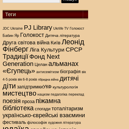
Теги
PJ Library
Голокост
JDC Ukraine
Ukrlife TV
Голокост
Дитяча література
Бабин Яр
Леонід
Друга світова війна
Київ
Фінберг
СРСР
Ліга Культури
Традиції
Фонд Next
альманах
Generation
Целан
«Єгупець»
біографія
антисемітизм
вік
дитячі
4-5 років
вік 6-8 років
гібридна війна
діти
запідтримкиУКФ
культурологія
мистецтво
нацизм
педагогіка
переклад
піжамна
поезія
проза
бібліотека
тоталітаризм
спогади
українсько-єврейські взаємини
фестиваль
філософія
художня література
юдаїка