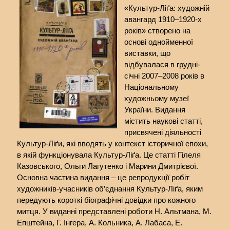
«Культур-Ліґа: художній
авангард 1910–1920-х
років» створено на
основі однойменної
виставки, що
відбувалася в грудні-
січні 2007–2008 років в
Національному
художньому музеї
України. Видання
містить наукові статті,
присвячені діяльності
Культур-Ліґи, які вводять у контекст історичної епохи,
в якій функціонувала Культур-Ліґа. Це статті Гілеля
Казовського, Ольги Лагутенко і Марини Дмитрієвої.
Основна частина видання – це репродукції робіт
художників-учасників об’єднання Культур-Ліґа, яким
передують короткі біографічні довідки про кожного
митця. У виданні представлені роботи Н. Альтмана, М.
Епштейна, Г. Інгера, А. Кольника, А. Лабаса, Е.