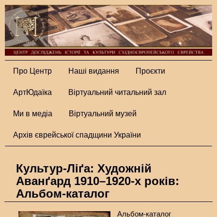
Про Центр
Наші видання
Проєкти
АртЮдаїка
Віртуальний читальний зал
Ми в медіа
Віртуальний музей
Архів єврейської спадщини України
Культур-Ліґа: Художній
Аванґард 1910–1920-х років:
Альбом-каталог
Альбом-каталог