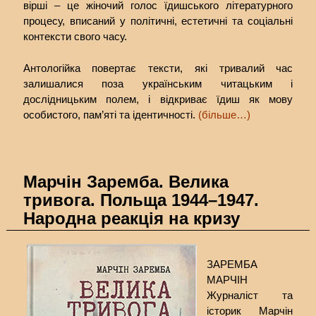
вірші – це жіночий голос їдишського літературного
процесу, вписаний у політичні, естетичні та соціальні
контексти свого часу.
Антологійка повертає тексти, які тривалий час
залишалися поза українським читацьким і
дослідницьким полем, і відкриває їдиш як мову
особистого, пам’яті та ідентичності.
(більше…)
Марчін Заремба. Велика
тривога. Польща 1944–1947.
Народна реакція на кризу
ЗАРЕМБА
МАРЧІН
Журналіст та
історик Марчін