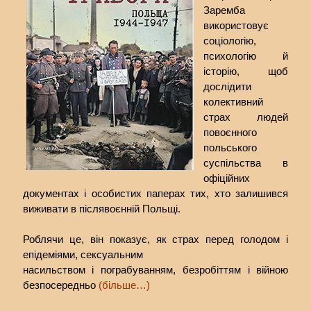
Заремба
використовує
соціологію,
психологію й
історію, щоб
дослідити
колективний
страх людей
повоєнного
польського
суспільства в
офіційних
документах і особистих паперах тих, хто залишився
виживати в післявоєнній Польщі.
Роблячи це, він показує, як страх перед голодом і
епідеміями, сексуальним
насильством і пограбуванням, безробіттям і війною
безпосередньо
(більше…)