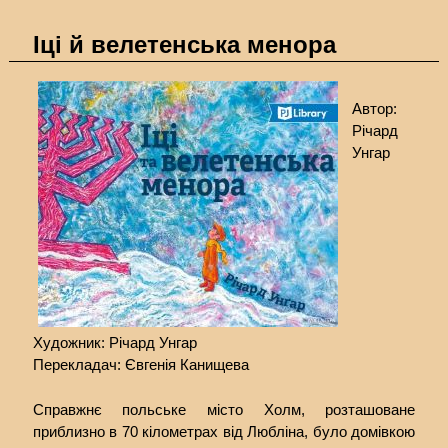
Іці й велетенська менора
Автор:
Річард
Унгар
Художник: Річард Унгар
Перекладач: Євгенія Канищева
Справжнє польське місто Холм, розташоване
приблизно в 70 кілометрах від Любліна, було домівкою