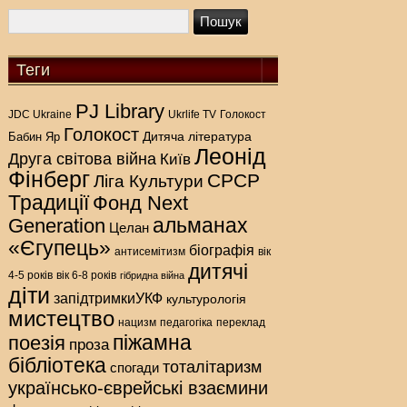
pagination
Теги
PJ Library
Голокост
JDC Ukraine
Ukrlife TV
Голокост
Дитяча література
Бабин Яр
Леонід
Друга світова війна
Київ
Фінберг
СРСР
Ліга Культури
Традиції
Фонд Next
альманах
Generation
Целан
«Єгупець»
біографія
антисемітизм
вік
дитячі
4-5 років
вік 6-8 років
гібридна війна
діти
запідтримкиУКФ
культурологія
мистецтво
нацизм
педагогіка
переклад
піжамна
поезія
проза
бібліотека
тоталітаризм
спогади
українсько-єврейські взаємини