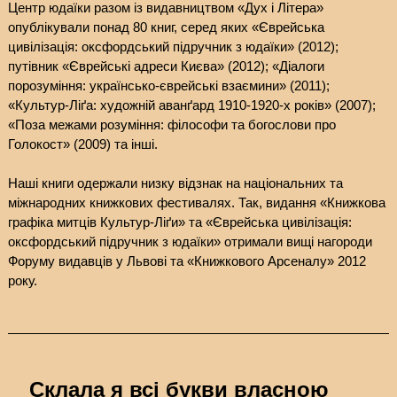
Центр юдаїки разом із видавництвом «Дух і Літера»
опублікували понад 80 книг, серед яких «Єврейська
цивілізація: оксфордський підручник з юдаїки» (2012);
путівник «Єврейські адреси Києва» (2012); «Діалоги
порозуміння: українсько-єврейські взаємини» (2011);
«Культур-Ліґа: художній аванґард 1910-1920-х років» (2007);
«Поза межами розуміння: філософи та богослови про
Голокост» (2009) та інші.
Наші книги одержали низку відзнак на національних та
міжнародних книжкових фестивалях. Так, видання «Книжкова
графіка митців Культур-Ліґи» та «Єврейська цивілізація:
оксфордський підручник з юдаїки» отримали вищі нагороди
Форуму видавців у Львові та «Книжкового Арсеналу» 2012
року.
Склала я всі букви власною