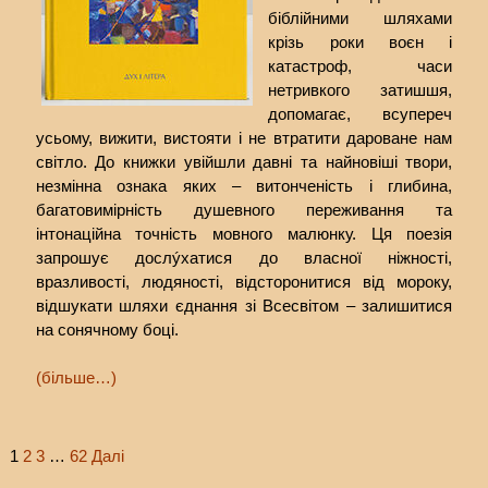
біблійними шляхами
крізь роки воєн і
катастроф, часи
нетривкого затишшя,
допомагає, всупереч
усьому, вижити, вистояти і не втратити дароване нам
світло. До книжки увійшли давні та найновіші твори,
незмінна ознака яких – витонченість і глибина,
багатовимірність душевного переживання та
інтонаційна точність мовного малюнку. Ця поезія
запрошує дослýхатися до власної ніжності,
вразливості, людяності, відсторонитися від мороку,
відшукати шляхи єднання зі Всесвітом – залишитися
на сонячному боці.
(більше…)
1
2
3
…
62
Далі
Posts