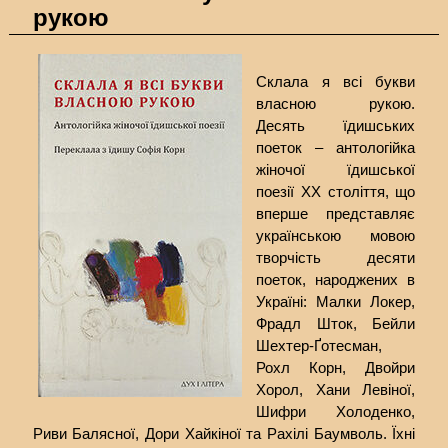
рукою
Склала я всі букви
власною рукою.
Десять їдишських
поеток – антологійка
жіночої їдишської
поезії ХХ століття, що
вперше представляє
українською мовою
творчість десяти
поеток, народжених в
Україні: Малки Локер,
Фрадл Шток, Бейли
Шехтер-Ґотесман,
Рохл Корн, Двойри
Хорол, Хани Левіної,
Шифри Холоденко,
Риви Балясної, Дори Хайкіної та Рахілі Баумволь. Їхні