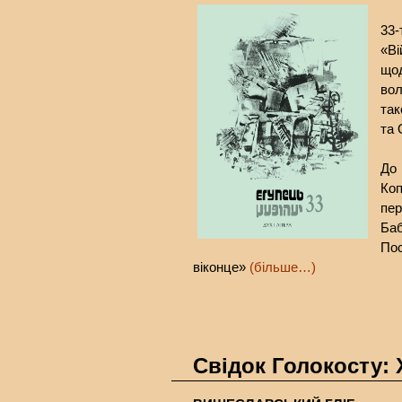
33
«В
що
вол
так
та 
До
Ко
пер
Баб
По
віконце»
(більше…)
Свідок Голокосту: 