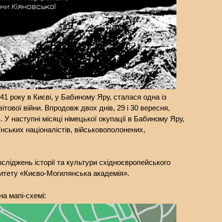
41 року в Києві, у Бабиному Яру, сталася одна із
ітової війни. Впродовж двох днів, 29 і 30 вересня,
 У наступні місяці німецької окупації в Бабиному Яру,
їнських націоналістів, військовополонених,
сліджень історії та культури східноєвропейського
итету «Києво-Могилянська академія».
а мапі-схемі: