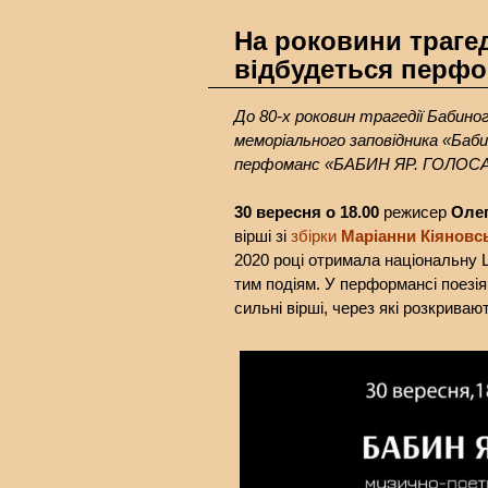
На роковини траге
відбудеться перфо
До 80-х роковин трагедії Бабино
меморіального заповідника «Баб
перфоманс «БАБИН ЯР. ГОЛОС
30 вересня о 18.00
режисер
Олег
вірші зі
збірки
Маріанни Кіяновс
2020 році отримала національну Ш
тим подіям. У перформансі поезія
сильні вірші, через які розкривают