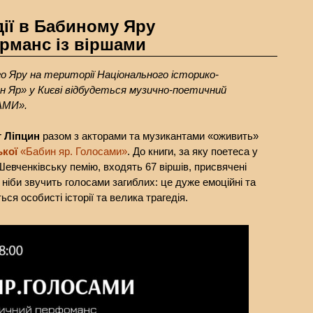
дії в Бабиному Яру
рманс із віршами
го Яру на території Національного історико-
ин Яр» у Києві відбудеться музично-поетичний
АМИ».
 Ліпцин
разом з акторами та музикантами «оживить»
ької
«Бабин яр. Голосами»
. До книги, за яку поетеса у
евченківську пемію, входять 67 віршів, присвячені
 ніби звучить голосами загиблих: це дуже емоційні та
ься особисті історії та велика трагедія.