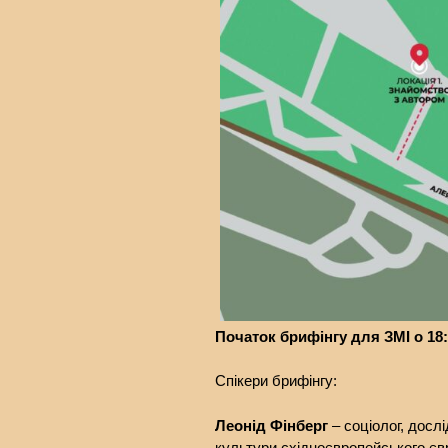
Початок брифінгу для ЗМІ о 18
Спікери брифінгу:
Леонід Фінберг
– соціолог, досл
культури східноєвропейського єв