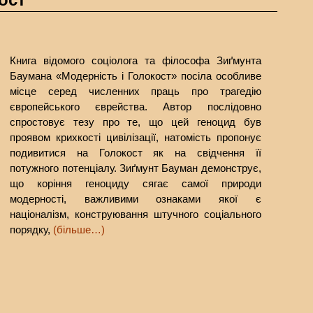
Книга відомого соціолога та філософа Зиґмунта
Баумана «Модерність і Голокост» посіла особливе
місце серед численних праць про трагедію
європейського єврейства. Автор послідовно
спростовує тезу про те, що цей геноцид був
проявом крихкості цивілізації, натомість пропонує
подивитися на Голокост як на свідчення її
потужного потенціалу. Зиґмунт Бауман демонструє,
що коріння геноциду сягає самої природи
модерності, важливими ознаками якої є
націоналізм, конструювання штучного соціального
порядку,
(більше…)