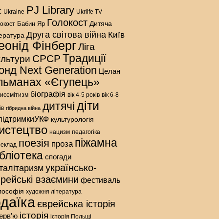
PJ Library
 Ukraine
Ukrlife TV
Голокост
Дитяча
Бабин Яр
окост
Друга світова війна
Київ
тература
еонід Фінберг
Ліга
Традиції
СРСР
ультури
онд Next Generation
Целан
льманах «Єгупець»
біографія
исемітизм
вік 4-5 років
вік 6-8
діти
дитячі
ів
гібридна війна
підтримкиУКФ
культурологія
истецтво
нацизм
педагогіка
піжамна
поезія
проза
реклад
ібліотека
спогади
українсько-
талітаризм
врейські взаємини
фестиваль
лософія
художня література
даїка
єврейська історія
історія
терв'ю
історія Польщі