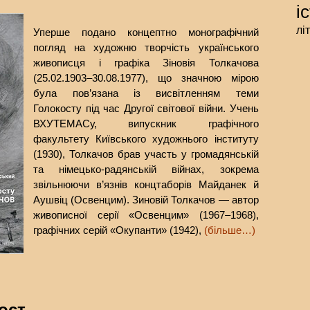
і
лі
Уперше подано концептно монографічний
погляд на художню творчість українського
живописця і графіка Зіновія Толкачова
(25.02.1903–30.08.1977), що значною мірою
була пов’язана із висвітленням теми
Голокосту під час Другої світової війни. Учень
ВХУТЕМАСу, випускник графічного
факультету Київського художнього інституту
(1930), Толкачов брав участь у громадянській
та німецько-радянській війнах, зокрема
звільнюючи в’язнів концтаборів Майданек й
Аушвіц (Освенцим). Зиновій Толкачов — автор
живописної серії «Освенцим» (1967–1968),
графічних серій «Окупанти» (1942),
(більше…)
ост