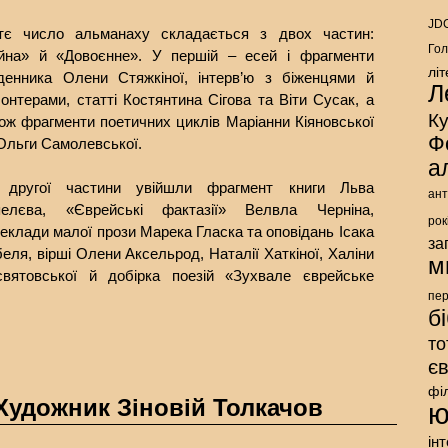
JDC
-тє число альманаху складається з двох частин:
Гол
ійна» й «Довоєнне». У першій – есей і фрагменти
лі
денника Олени Стяжкіної, інтерв’ю з біженцями й
Л
онтерами, статті Костянтина Сігова та Віти Сусак, а
К
ож фрагменти поетичних циклів Маріанни Кіяновської
Ф
Ольги Самолевської.
а
 другої частини увійшли фрагмент книги Льва
ант
пелєва, «Єврейські фактазії» Велвла Черніна,
рок
еклади малої прози Марека Гласка та оповідань Ісака
за
еля, вірші Олени Аксельрод, Наталії Хаткіної, Халіни
м
святовської й добірка поезій «Зухвале єврейське
пе
б
то
є
фі
Художник Зіновій Толкачов
ю
ін