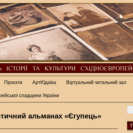
Проєкти
АртЮдаїка
Віртуальний читальний зал
рейської спадщини України
тичний альманах «Єгупець»
Т