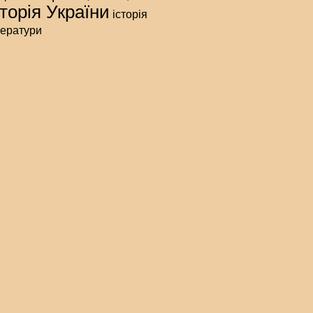
сторія України
історія
тератури