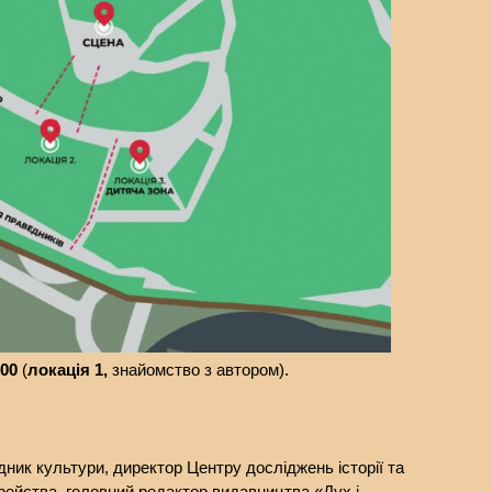
:00
(
локація 1,
знайомство з автором).
ідник культури, директор Центру досліджень історії та
рейства, головний редактор видавництва «Дух і