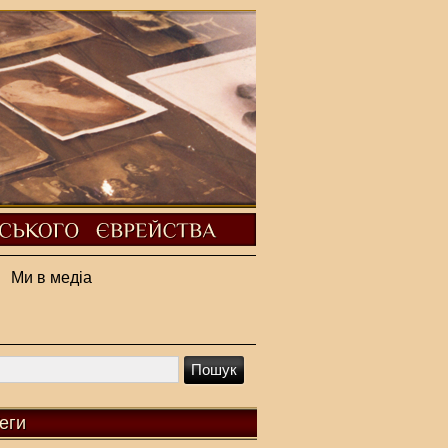
Ми в медіа
еги