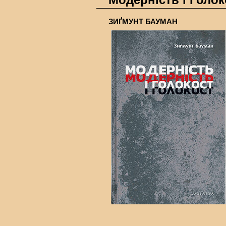
ЗИҐМУНТ БАУМАН