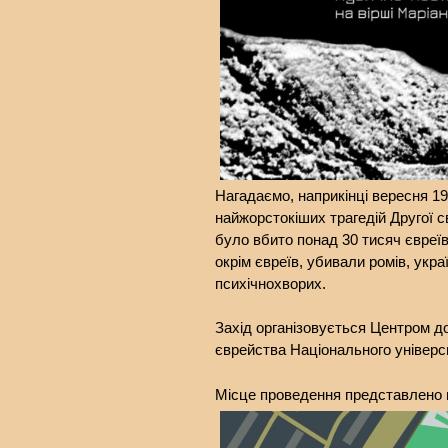
Нагадаємо, наприкінці вересня 19
найжорстокіших трагедій Другої св
було вбито понад 30 тисяч євреїв.
окрім євреїв, убивали ромів, укра
психічнохворих.
Захід організовується Центром до
єврейства Національного універс
Місце проведення представлено н