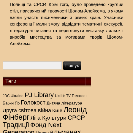
Польщі та СРСР. Крім того, було проведено круглий
стіл, присвячений творчості Шолом-Алейхема, в якому
взяли участь письменники з різних країн. Учасники
конференції мали змогу відвідати тематичні екскурсії,
літературні читання та переглянути виставку ляльок і
виробів мистецтва за мотивами творів Шолом-
Алейхема.
Теги
PJ Library
Голокост
JDC Ukraine
Ukrlife TV
Голокост
Дитяча література
Бабин Яр
Леонід
Друга світова війна
Київ
Фінберг
СРСР
Ліга Культури
Традиції
Фонд Next
альманах
Generation
Целан