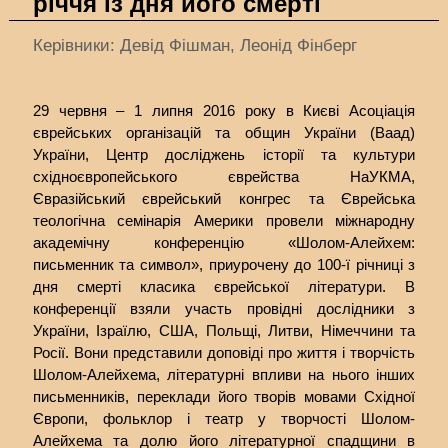
річчя із дня його смерті
Керівники: Девід Фішман, Леонід Фінберг
29 червня – 1 липня 2016 року в Києві Асоціація
єврейських організацій та общин України (Ваад)
України, Центр досліджень історії та культури
східноєвропейського єврейства НаУКМА,
Євразійський єврейський конгрес та Єврейська
теологічна семінарія Америки провели міжнародну
академічну конференцію «Шолом-Алейхем:
письменник та символ», приурочену до 100-ї річниці з
дня смерті класика єврейської літератури. В
конференції взяли участь провідні дослідники з
України, Ізраїлю, США, Польщі, Литви, Німеччини та
Росії. Вони представили доповіді про життя і творчість
Шолом-Алейхема, літературні впливи на нього інших
письменників, переклади його творів мовами Східної
Європи, фольклор і театр у творчості Шолом-
Алейхема та долю його літературної спадщини в