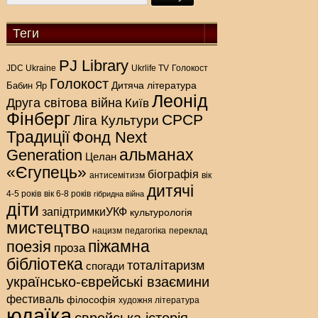
Теги
PJ Library
Голокост
JDC Ukraine
Ukrlife TV
Голокост
Дитяча література
Бабин Яр
Леонід
Друга світова війна
Київ
Фінберг
СРСР
Ліга Культури
Традиції
Фонд Next
альманах
Generation
Целан
«Єгупець»
біографія
антисемітизм
вік
дитячі
4-5 років
вік 6-8 років
гібридна війна
діти
запідтримкиУКФ
культурологія
мистецтво
нацизм
педагогіка
переклад
піжамна
поезія
проза
бібліотека
тоталітаризм
спогади
українсько-єврейські взаємини
фестиваль
філософія
художня література
юдаїка