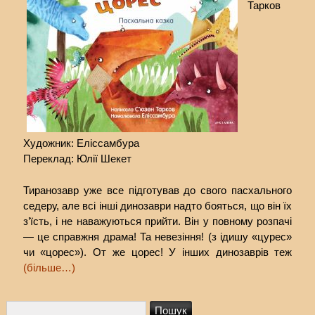
Тарков
Художник: Еліссамбура
Переклад: Юлії Шекет
Тиранозавр уже все підготував до свого пасхального
седеру, але всі інші динозаври надто бояться, що він їх
з’їсть, і не наважуються прийти. Він у повному розпачі
— це справжня драма! Та невезіння! (з ідишу «цурес»
чи «цорес»). От же цорес! У інших динозаврів теж
(більше…)