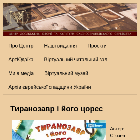
Про Центр
Наші видання
Проєкти
АртЮдаїка
Віртуальний читальний зал
Ми в медіа
Віртуальний музей
Архів єврейської спадщини України
Тиранозавр і його цорес
Автор:
С’юзен