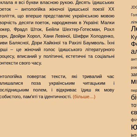
клала я всі букви власною рукою. Десять їдишських
JDC
оеток – антологійка жіночої їдишської поезії ХХ
Гол
толіття, що вперше представляє українською мовою
лі
ворчість десяти поеток, народжених в Україні: Малки
Л
окер, Фрадл Шток, Бейли Шехтер-Ґотесман, Рохл
орн, Двойри Хорол, Хани Левіної, Шифри Холоденко,
К
иви Балясної, Дори Хайкіної та Рахілі Баумволь. Їхні
Ф
ірші – це жіночий голос їдишського літературного
а
роцесу, вписаний у політичні, естетичні та соціальні
ант
онтексти свого часу.
рок
за
нтологійка повертає тексти, які тривалий час
м
залишалися поза українським читацьким і
ослідницьким полем, і відкриває їдиш як мову
пе
б
собистого, пам’яті та ідентичності.
(більше…)
то
є
фі
ю
ін