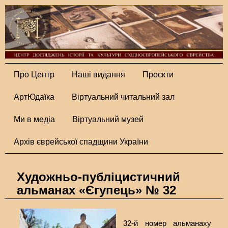
Про Центр
Наші видання
Проєкти
АртЮдаїка
Віртуальний читальний зал
Ми в медіа
Віртуальний музей
Архів єврейської спадщини України
Художньо-публіцистичний
альманах «Єгупець» № 32
32-й номер альманаху