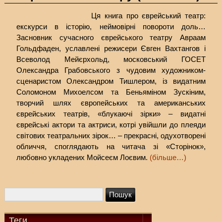
Ця книга про єврейський театр:
екскурси в історію, неймовірні повороти доль…
Засновник сучасного єврейського театру Авраам
Гольдфаден, уславлені режисери Євген Вахтангов і
Всеволод Мейєрхольд, московський ГОСЕТ
Олександра Грабовського з чудовим художником-
сценаристом Олександром Тишлером, із видатним
Соломоном Михоелсом та Беньяміном Зускіним,
творчий шлях європейських та американських
єврейських театрів, «блукаючі зірки» – видатні
єврейські актори та актриси, котрі увійшли до плеяди
світових театральних зірок… – прекрасні, одухотворені
обличчя, споглядають на читача зі «Сторінок»,
любовно укладених Мойсеєм Лоєвим.
(більше…)
Теги