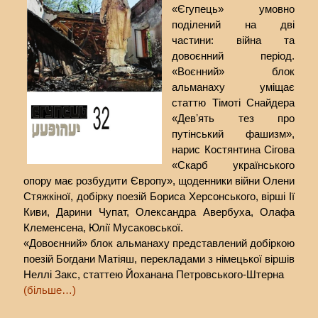
«Єгупець» умовно
поділений на дві
частини: війна та
довоєнний період.
«Воєнний» блок
альманаху уміщає
статтю Тімоті Снайдера
«Девʼять тез про
путінський фашизм»,
нарис Костянтина Сігова
«Скарб українського
опору має розбудити Європу», щоденники війни Олени
Стяжкіної, добірку поезій Бориса Херсонського, вірші Ії
Киви, Дарини Чупат, Олександра Авербуха, Олафа
Клеменсена, Юлії Мусаковської.
«Довоєнний» блок альманаху представлений добіркою
поезій Богдани Матіяш, перекладами з німецької віршів
Неллі Закс, статтею Йоханана Петровського-Штерна
(більше…)