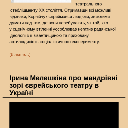
театрального
істеблішменту ХХ століття. Отримавши всі можливі
відзнаки, Корнійчук сприймався людьми, звиклими
думати над тим, де вони перебувають, як той, хто
у сценічному втіленні уособлював негатив радянської
ідеології з її візантійщиною та приховану
антилюдяність соціалістичного експерименту.
(більше…)
Ірина Мелешкіна про мандрівні
зорі єврейського театру в
Україні