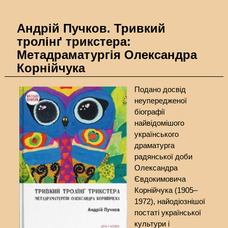
Андрій Пучков. Тривкий
тролінґ трикстера:
Метадраматургія Олександра
Корнійчука
Подано досвід
неупередженої
біографії
найвідомішого
українського
драматурга
радянської доби
Олександра
Євдокимовича
Корнійчука (1905–
1972), найодіознішої
постаті української
культури і