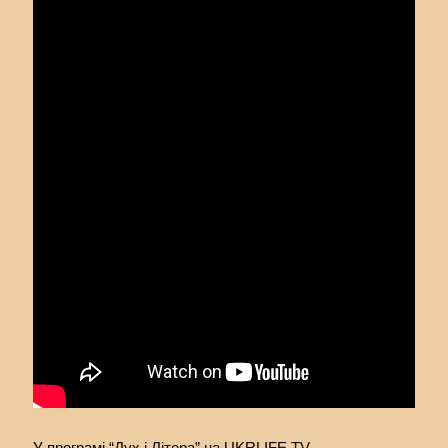
У програмі “Дух і Літера” на UKRLIFE.TV