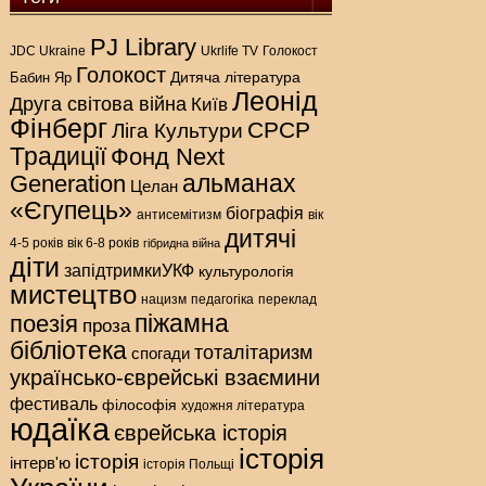
PJ Library
Голокост
JDC Ukraine
Ukrlife TV
Голокост
Дитяча література
Бабин Яр
Леонід
Друга світова війна
Київ
Фінберг
СРСР
Ліга Культури
Традиції
Фонд Next
альманах
Generation
Целан
«Єгупець»
біографія
антисемітизм
вік
дитячі
4-5 років
вік 6-8 років
гібридна війна
діти
запідтримкиУКФ
культурологія
мистецтво
нацизм
педагогіка
переклад
піжамна
поезія
проза
бібліотека
тоталітаризм
спогади
українсько-єврейські взаємини
фестиваль
філософія
художня література
юдаїка
єврейська історія
історія
історія
інтерв'ю
історія Польщі