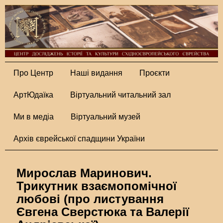
Про Центр
Наші видання
Проєкти
АртЮдаїка
Віртуальний читальний зал
Ми в медіа
Віртуальний музей
Архів єврейської спадщини України
Мирослав Маринович.
Трикутник взаємопомічної
любові (про листування
Євгена Сверстюка та Валерії