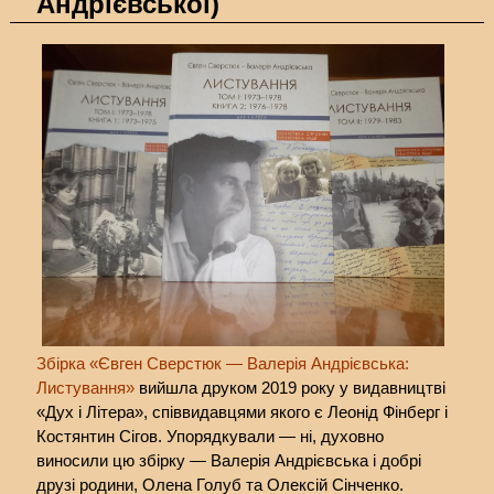
Андрієвської)
Збірка «Євген Сверстюк — Валерія Андрієвська:
Листування»
вийшла друком 2019 року у видавництві
«Дух і Літера», співвидавцями якого є Леонід Фінберг і
Костянтин Сігов. Упорядкували — ні, духовно
виносили цю збірку — Валерія Андрієвська і добрі
друзі родини, Олена Голуб та Олексій Сінченко.