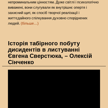
непроминальним цінностям. Дуже світлі і психологічно
виважені, вони слугували як внутрішнє опертя і
захисний щит, як спосіб творчої реалізації і
життєдайного спілкування духовно споріднених
людей.
(більше…)
Історія табірного побуту
дисидентів в листуванні
Євгена Сверстюка, – Олексій
Сінченко