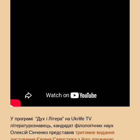
У програмі “Дух і Літера” на Ukrlife TV
літературознавець, кандидат філологічних наук
Олексій Сінченко представив
тритомне видання
листування Євгена Сверстюка з його дружиною