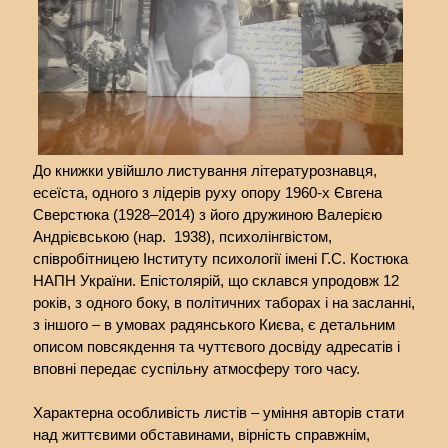
До книжки увійшло листування літературознавця,
есеїста, одного з лідерів руху опору 1960-х Євгена
Сверстюка (1928–2014) з його дружиною Валерією
Андрієвською (нар. 1938), психолінгвістом,
співробітницею Інституту психології імені Г.С. Костюка
НАПН України. Епістолярій, що склався упродовж 12
років, з одного боку, в політичних таборах і на засланні,
з іншого – в умовах радянського Києва, є детальним
описом повсякдення та чуттєвого досвіду адресатів і
вповні передає суспільну атмосферу того часу.
Характерна особливість листів – уміння авторів стати
над життєвими обставинами, вірність справжнім,