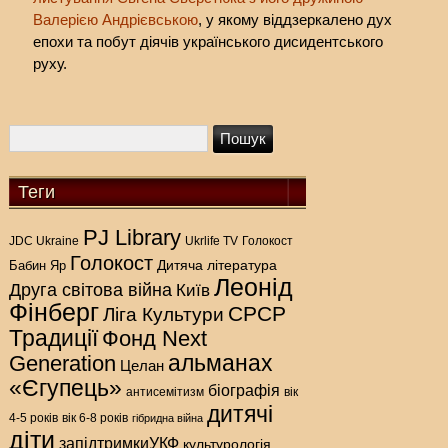
Валерією Андрієвською
, у якому віддзеркалено дух
епохи та побут діячів українського дисидентського
руху.
Теги
PJ Library
Голокост
JDC Ukraine
Ukrlife TV
Голокост
Дитяча література
Бабин Яр
Леонід
Друга світова війна
Київ
Фінберг
СРСР
Ліга Культури
Традиції
Фонд Next
альманах
Generation
Целан
«Єгупець»
біографія
антисемітизм
вік
дитячі
4-5 років
вік 6-8 років
гібридна війна
діти
запідтримкиУКФ
культурологія