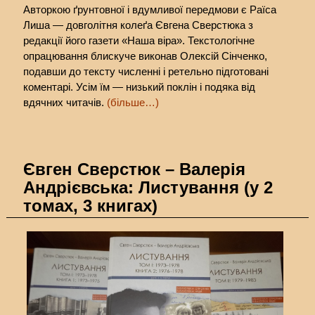
Авторкою ґрунтовної і вдумливої передмови є Раїса
Лиша — довголітня колеґа Євгена Сверстюка з
редакції його газети «Наша віра». Текстологічне
опрацювання блискуче виконав Олексій Сінченко,
подавши до тексту численні і ретельно підготовані
коментарі. Усім їм — низький поклін і подяка від
вдячних читачів.
(більше…)
Євген Сверстюк – Валерія
Андрієвська: Листування (у 2
томах, 3 книгах)