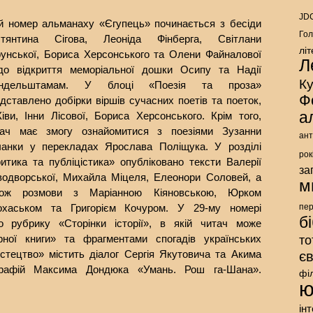
JDC
й номер альманаху «Єгупець» починається з бесіди
Гол
стянтина Сігова, Леоніда Фінберга, Світлани
лі
унської, Бориса Херсонського та Олени Файналової
Л
до відкриття меморіальної дошки Осипу та Надії
К
ндельштамам. У блоці «Поезія та проза»
Ф
дставлено добірки віршів сучасних поетів та поеток,
а
Ківи, Інни Лісової, Бориса Херсонського. Крім того,
тач має змогу ознайомитися з поезіями Зузанни
ант
нчанки у перекладах Ярослава Поліщука. У розділі
рок
итика та публіцістика» опубліковано тексти Валерії
за
водворської, Михайла Міцеля, Елеонори Соловей, а
м
кож розмови з Маріанною Кіяновською, Юрком
охаськом та Григорієм Кочуром. У 29-му номері
пе
б
 рубрику «Сторінки історії», в якій читач може
ної книги» та фрагментами спогадів українських
то
истецтво» містить діалог Сергія Якутовича та Акима
є
графій Максима Дондюка «Умань. Рош га-Шана».
фі
ю
ін