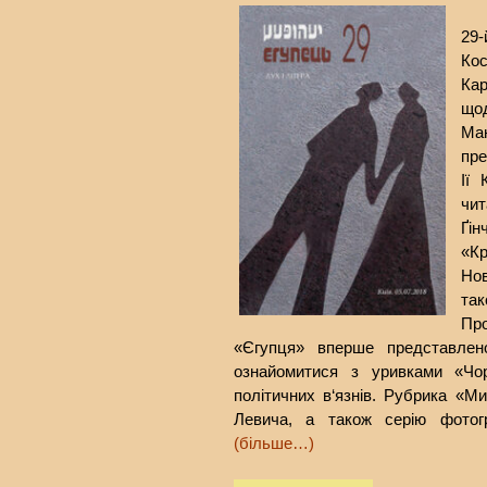
29-
Ко
Кар
що
Ма
пре
Ії 
чи
Ґі
«Кр
Но
та
Пр
«Єгупця» вперше представлено
ознайомитися з уривками «Чор
політичних в‘язнів. Рубрика «М
Левича, а також серію фото
(більше…)