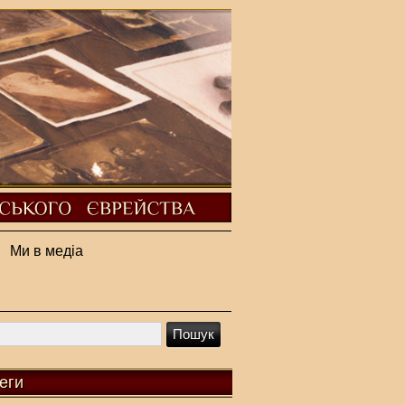
Ми в медіа
еги