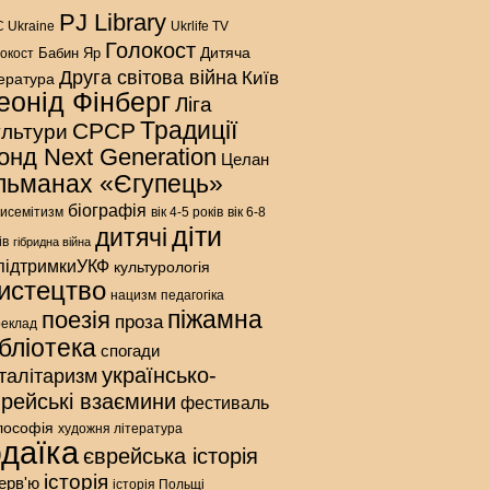
PJ Library
 Ukraine
Ukrlife TV
Голокост
Дитяча
Бабин Яр
окост
Друга світова війна
Київ
тература
еонід Фінберг
Ліга
Традиції
СРСР
ультури
онд Next Generation
Целан
льманах «Єгупець»
біографія
исемітизм
вік 4-5 років
вік 6-8
діти
дитячі
ів
гібридна війна
підтримкиУКФ
культурологія
истецтво
нацизм
педагогіка
піжамна
поезія
проза
реклад
ібліотека
спогади
українсько-
талітаризм
врейські взаємини
фестиваль
лософія
художня література
даїка
єврейська історія
історія
терв'ю
історія Польщі