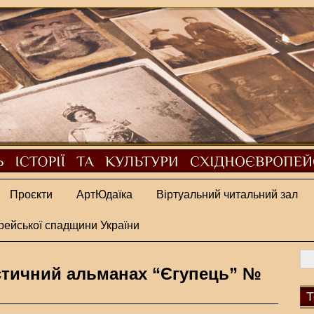
Проєкти
АртЮдаїка
Віртуальний читальний зал
рейської спадщини України
стичний альманах “Єгупець” №
Т