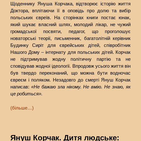
Щоденнику Януша Корчака, відтворює історію життя
Доктора, вплітаючи її в оповідь про долю та вибір
польських євреїв. На сторінках книги постає юнак,
який шукає власний шлях, молодий лікар, не чужий
громадської посвяти, педагог, що проголошує
новаторські теорії, письменник, багатолітній керівник
Будинку Сиріт для єврейських дітей, співробітник
Нашого Дому – інтернату для польських дітей. Корчак
не підтримував жодну політичну партію та не
сповідував жодної ідеології. Впродовж усього життя він
був твердо переконаний, що можна бути водночас
євреєм і поляком. Незадовго до смерті Януш Корчак
написав:
«Не бажаю зла нікому. Не вмію. Не знаю, як
це робиться».
(більше…)
Януш Корчак. Дитя людське: