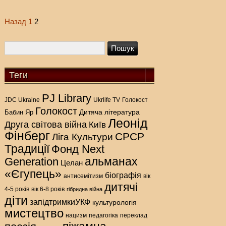
Назад
1
2
Posts
pagination
Теги
PJ Library
Голокост
JDC Ukraine
Ukrlife TV
Голокост
Дитяча література
Бабин Яр
Леонід
Друга світова війна
Київ
Фінберг
СРСР
Ліга Культури
Традиції
Фонд Next
альманах
Generation
Целан
«Єгупець»
біографія
антисемітизм
вік
дитячі
4-5 років
вік 6-8 років
гібридна війна
діти
запідтримкиУКФ
культурологія
мистецтво
нацизм
педагогіка
переклад