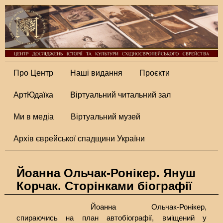
Про Центр
Наші видання
Проєкти
АртЮдаїка
Віртуальний читальний зал
Ми в медіа
Віртуальний музей
Архів єврейської спадщини України
Йоанна Ольчак-Ронікер. Януш
Корчак. Сторінками біографії
Йоанна Ольчак-Ронікер,
спираючись на план автобіографії, вміщений у