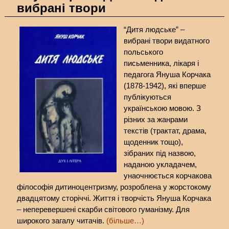
вибрані твори
“Дитя людське” –
вибрані твори видатного
польського
письменника, лікаря і
педагога Януша Корчака
(1878-1942), які вперше
публікуються
українською мовою. З
різних за жанрами
текстів (трактат, драма,
щоденник тощо),
зібраних під назвою,
наданою укладачем,
унаочнюється корчакова
філософія дитиноцентризму, розроблена у жорстокому
двадцятому сторіччі. Життя і творчість Януша Корчака
– неперевершені скарби світового гуманізму. Для
широкого загалу читачів.
(більше…)