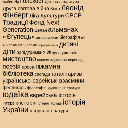
Голокост
Дитяча література
Бабин Яр
Леонід
Друга світова війна
Київ
Фінберг
СРСР
Ліга Культури
Традиції
Фонд Next
альманах
Generation
Целан
«Єгупець»
біографія
антисемітизм
вік
дитячі
4-5 років
вік 6-8 років
гібридна війна
діти
запідтримкиУКФ
культурологія
мистецтво
нацизм
педагогіка
переклад
піжамна
поезія
проза
бібліотека
тоталітаризм
спогади
українсько-єврейські взаємини
фестиваль
філософія
художня література
юдаїка
єврейська історія
історія
історія
інтерв'ю
історія Польщі
України
історія літератури