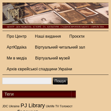
Про Центр
Наші видання
Проєкти
АртЮдаїка
Віртуальний читальний зал
Ми в медіа
Віртуальний музей
Архів єврейської спадщини України
Теги
PJ Library
Голокост
JDC Ukraine
Ukrlife TV