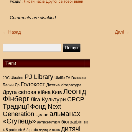
Розділ:
Листи часів Другої світової війни
Comments are disabled
←
Назад
Далі
→
Теги
PJ Library
Голокост
JDC Ukraine
Ukrlife TV
Голокост
Дитяча література
Бабин Яр
Леонід
Друга світова війна
Київ
Фінберг
СРСР
Ліга Культури
Традиції
Фонд Next
альманах
Generation
Целан
«Єгупець»
біографія
антисемітизм
вік
дитячі
4-5 років
вік 6-8 років
гібридна війна