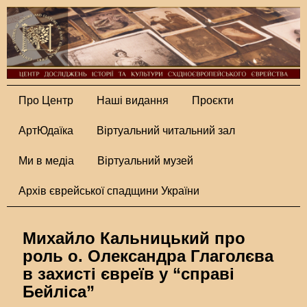
Про Центр
Наші видання
Проєкти
АртЮдаїка
Віртуальний читальний зал
Ми в медіа
Віртуальний музей
Архів єврейської спадщини України
Михайло Кальницький про
роль о. Олександра Глаголєва
в захисті євреїв у “справі
Бейліса”