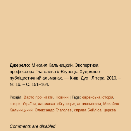
Джерело:
Михаил Кальницкий. Экспертиза
профессора Глаголева // Єгупець: Художньо-
публіцистичний альманах. — Київ: Дух і Літера, 2010. –
№ 19. – С. 151–164.
Розділ:
Варто прочитати
,
Новини
| Tags:
єврейська історія
,
історія України
,
альманах «Єгупець»
,
антисемітизм
,
Михайло
Кальницький
,
Олександр Глаголєв
,
справа Бейліса
,
церква
Comments are disabled