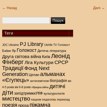
←
Назад
Далі
→
Теги
PJ Library
Голокост
JDC Ukraine
Ukrlife TV
Голокост
Дитяча література
Бабин Яр
Леонід
Друга світова війна
Київ
Фінберг
СРСР
Ліга Культури
Традиції
Фонд Next
альманах
Generation
Целан
«Єгупець»
біографія
антисемітизм
вік
дитячі
4-5 років
вік 6-8 років
гібридна війна
діти
запідтримкиУКФ
культурологія
мистецтво
нацизм
педагогіка
переклад
піжамна
поезія
проза