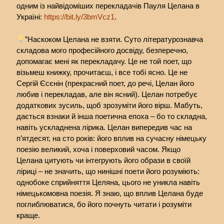
одним із найвідоміших перекладачів Пауля Целана в
Україні:
https://bit.ly/3bmVcz1
.
”Наскоком Целана не взяти. Суто літературознавча
складова мого професійного досвіду, безперечно,
допомагає мені як перекладачу. Це не той поет, що
візьмеш книжку, прочитаєш, і все тобі ясно. Це не
Сергій Єсєнін (прекрасний поет, до речі, Целан його
любив і перекладав, але він ясний). Целан потребує
додаткових зусиль, щоб зрозуміти його вірш. Мабуть,
дається взнаки й інша поетична епоха – бо то складна,
навіть ускладнена лірика. Целан випередив час на
п’ятдесят, на сто років: його вплив на сучасну німецьку
поезію великий, хоча і поверховий часом. Якщо
Целана цитують чи інтегрують його образи в своїй
ліриці – не значить, що нинішні поети його розуміють:
однобоке сприйняття Целяна, цього не уникла навіть
німецькомовна поезія. Я знаю, що вплив Целана буде
поглиблюватися, бо його почнуть читати і розуміти
краще.