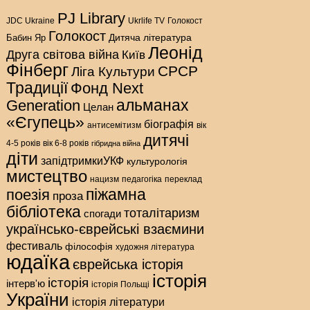
PJ Library
Голокост
JDC Ukraine
Ukrlife TV
Голокост
Дитяча література
Бабин Яр
Леонід
Друга світова війна
Київ
Фінберг
СРСР
Ліга Культури
Традиції
Фонд Next
альманах
Generation
Целан
«Єгупець»
біографія
антисемітизм
вік
дитячі
4-5 років
вік 6-8 років
гібридна війна
діти
запідтримкиУКФ
культурологія
мистецтво
нацизм
педагогіка
переклад
піжамна
поезія
проза
бібліотека
тоталітаризм
спогади
українсько-єврейські взаємини
фестиваль
філософія
художня література
юдаїка
єврейська історія
історія
історія
інтерв'ю
історія Польщі
України
історія літератури