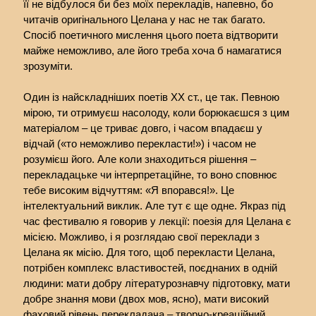
її не відбулося би без моїх перекладів, напевно, бо
читачів оригінального Целана у нас не так багато.
Спосіб поетичного мислення цього поета відтворити
майже неможливо, але його треба хоча б намагатися
зрозуміти.
Один із найскладніших поетів ХХ ст., це так. Певною
мірою, ти отримуєш насолоду, коли борюкаєшся з цим
матеріалом – це триває довго, і часом впадаєш у
відчай («то неможливо перекласти!») і часом не
розумієш його. Але коли знаходиться рішення –
перекладацьке чи інтерпретаційне, то воно сповнює
тебе високим відчуттям: «Я впорався!». Це
інтелектуальний виклик. Але тут є ще одне. Якраз під
час фестивалю я говорив у лекції: поезія для Целана є
місією. Можливо, і я розглядаю свої переклади з
Целана як місію. Для того, щоб перекласти Целана,
потрібен комплекс властивостей, поєднаних в одній
людини: мати добру літературознавчу підготовку, мати
добре знання мови (двох мов, ясно), мати високий
фаховий рівень перекладача – творчо-креаційний