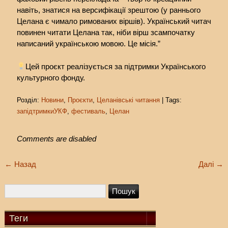
навіть, знатися на версифікації зрештою (у раннього
Целана є чимало римованих віршів). Український читач
повинен читати Целана так, ніби вірш зсампочатку
написаний українською мовою. Це місія.”
Цей проєкт реалізується за підтримки Українського
культурного фонду.
Розділ:
Новини
,
Проєкти
,
Целанівські читання
| Tags:
запідтримкиУКФ
,
фестиваль
,
Целан
Comments are disabled
←
Назад
Далі
→
Теги