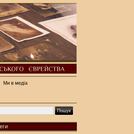
Ми в медіа
еги