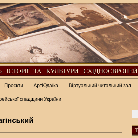
Проєкти
АртЮдаїка
Віртуальний читальний зал
рейської спадщини України
гінський
Т