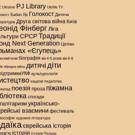
PJ Library
 Ukraine
Ukrlife TV
Голокост
Дитяча
Бабин Яр
окост
Друга світова війна
Київ
тература
еонід Фінберг
Ліга
Традиції
СРСР
ультури
онд Next Generation
Целан
льманах «Єгупець»
біографія
исемітизм
вік 4-5 років
вік 6-8
діти
дитячі
ів
гібридна війна
підтримкиУКФ
культурологія
истецтво
нацизм
педагогіка
піжамна
поезія
проза
реклад
ібліотека
спогади
українсько-
талітаризм
врейські взаємини
фестиваль
лософія
художня література
даїка
єврейська історія
історія
терв'ю
історія Польщі