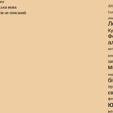
ого
JDC
йська мова
ів не описаний.
Гол
лі
Л
К
Ф
а
ант
рок
за
м
пе
б
то
є
фі
ю
ін