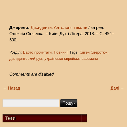
Джерело:
Дисиденти: Антологія текстів
/ за ред.
Олексія Сінченка. – Київ: Дух і Літера, 2018. – С. 494–
500.
Розділ:
Варто прочитати
,
Новини
| Tags:
Євген Сверстюк
,
дисидентський рух
,
українсько-єврейські взаємини
Comments are disabled
←
Назад
Далі
→
Теги