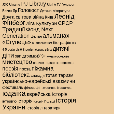
PJ Library
Голокост
JDC Ukraine
Ukrlife TV
Голокост
Дитяча література
Бабин Яр
Леонід
Друга світова війна
Київ
Фінберг
СРСР
Ліга Культури
Традиції
Фонд Next
альманах
Generation
Целан
«Єгупець»
біографія
антисемітизм
вік
дитячі
4-5 років
вік 6-8 років
гібридна війна
діти
запідтримкиУКФ
культурологія
мистецтво
нацизм
педагогіка
переклад
піжамна
поезія
проза
бібліотека
тоталітаризм
спогади
українсько-єврейські взаємини
фестиваль
філософія
художня література
юдаїка
єврейська історія
історія
історія
інтерв'ю
історія Польщі
України
історія літератури