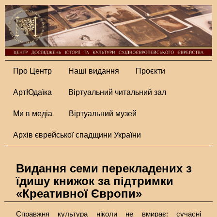
Про Центр
Наші видання
Проєкти
АртЮдаїка
Віртуальний читальний зал
Ми в медіа
Віртуальний музей
Архів єврейської спадщини України
Видання семи перекладених з
їдишу книжок за підтримки
«Креативної Європи»
Справжня культура ніколи не вмирає: сучасні