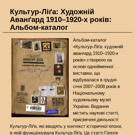
Культур-Ліґа: Художній
Аванґард 1910–1920-х років:
Альбом-каталог
Альбом-каталог
«Культур-Ліґа: художній
авангард 1910–1920-х
років» створено на
основі однойменної
виставки, що
відбувалася в грудні-
січні 2007–2008 років в
Національному
художньому музеї
України. Видання
містить наукові статті,
присвячені діяльності
Культур-Ліґи, які вводять у контекст історичної епохи,
в якій функціонувала Культур-Ліґа. Це статті Гілеля