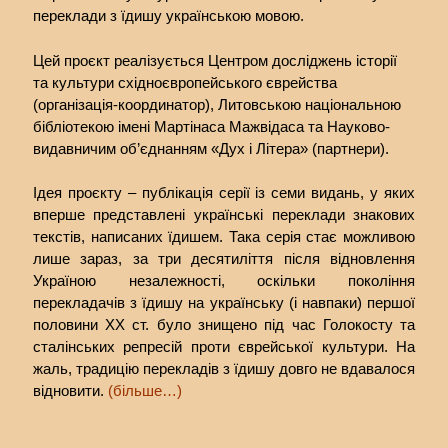
переклади з їдишу українською мовою.
Цей проєкт реалізується Центром досліджень історії
та культури східноєвропейського єврейства
(організація-координатор), Литовською національною
бібліотекою імені Мартінаса Мажвідаса та Науково-
видавничим об’єднанням «Дух і Літера» (партнери).
Ідея проєкту – публікація серії із семи видань, у яких
вперше представлені українські переклади знакових
текстів, написаних їдишем. Така серія стає можливою
лише зараз, за три десятиліття після відновлення
Україною незалежності, оскільки покоління
перекладачів з їдишу на українську (і навпаки) першої
половини XX ст. було знищено під час Голокосту та
сталінських репресій проти єврейської культури. На
жаль, традицію перекладів з їдишу довго не вдавалося
відновити.
(більше…)