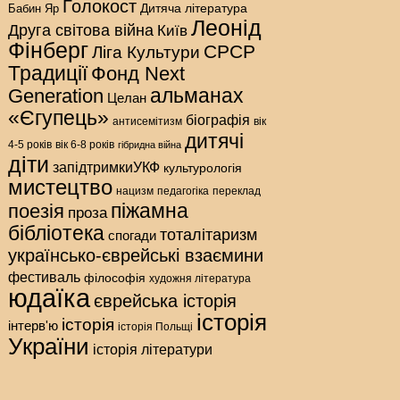
Голокост
Дитяча література
Бабин Яр
Леонід
Друга світова війна
Київ
Фінберг
СРСР
Ліга Культури
Традиції
Фонд Next
альманах
Generation
Целан
«Єгупець»
біографія
антисемітизм
вік
дитячі
4-5 років
вік 6-8 років
гібридна війна
діти
запідтримкиУКФ
культурологія
мистецтво
нацизм
педагогіка
переклад
піжамна
поезія
проза
бібліотека
тоталітаризм
спогади
українсько-єврейські взаємини
фестиваль
філософія
художня література
юдаїка
єврейська історія
історія
історія
інтерв'ю
історія Польщі
України
історія літератури