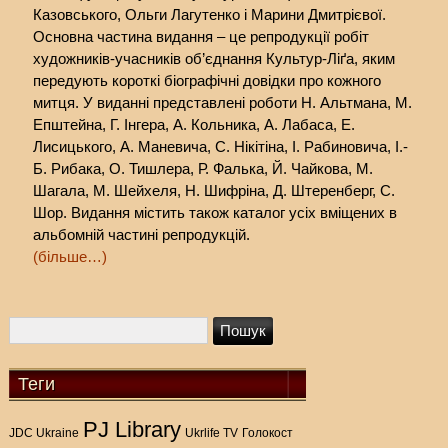
Казовського, Ольги Лагутенко і Марини Дмитрієвої.
Основна частина видання – це репродукції робіт
художників-учасників об’єднання Культур-Ліґа, яким
передують короткі біографічні довідки про кожного
митця. У виданні представлені роботи Н. Альтмана, М.
Епштейна, Г. Інгера, А. Кольника, А. Лабаса, Е.
Лисицького, А. Маневича, С. Нікітіна, І. Рабиновича, І.-
Б. Рибака, О. Тишлера, Р. Фалька, Й. Чайкова, М.
Шагала, М. Шейхеля, Н. Шифріна, Д. Штеренберг, С.
Шор. Видання містить також каталог усіх вміщених в
альбомній частині репродукцій.
(більше…)
Теги
PJ Library
Голокост
JDC Ukraine
Ukrlife TV