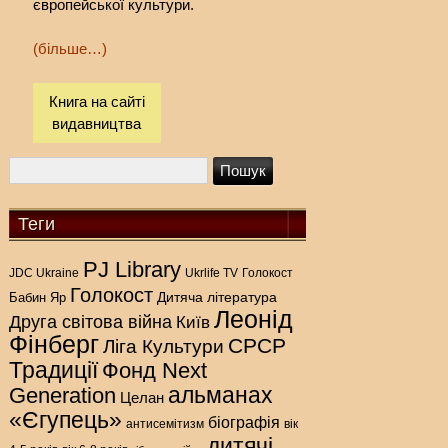
європейської культури.
(більше…)
Книга на сайті
видавництва
Теги
PJ Library
Голокост
JDC Ukraine
Ukrlife TV
Голокост
Дитяча література
Бабин Яр
Леонід
Друга світова війна
Київ
Фінберг
СРСР
Ліга Культури
Традиції
Фонд Next
альманах
Generation
Целан
«Єгупець»
біографія
антисемітизм
вік
дитячі