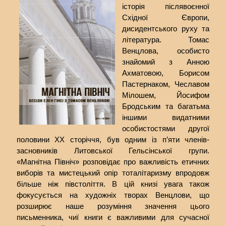
історія післявоєнної
Східної Європи,
дисидентського руху та
література. Томас
Венцлова, особисто
знайомий з Анною
Ахматовою, Борисом
Пастернаком, Чеславом
Мілошем, Йосифом
Бродським та багатьма
іншими видатними
особистостями другої
половини ХХ сторіччя, був одним із п’яти членів-
засновників Литовської Гельсінської групи.
«Магнітна Північ» розповідає про важливість етичних
виборів та мистецький опір тоталітаризму впродовж
більше ніж півстоліття. В цій книзі увага також
фокусується на художніх творах Венцлови, що
розширює наше розуміння значення цього
письменника, чиї книги є важливими для сучасної