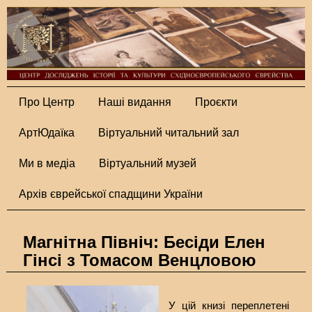
Про Центр
Наші видання
Проєкти
АртЮдаїка
Віртуальний читальний зал
Ми в медіа
Віртуальний музей
Архів єврейської спадщини України
Магнітна Північ: Бесіди Елен
Гінсі з Томасом Венцловою
У цій книзі переплетені