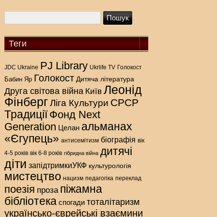
Теги
PJ Library
Голокост
JDC Ukraine
Ukrlife TV
Голокост
Дитяча література
Бабин Яр
Леонід
Друга світова війна
Київ
Фінберг
СРСР
Ліга Культури
Традиції
Фонд Next
альманах
Generation
Целан
«Єгупець»
біографія
антисемітизм
вік
дитячі
4-5 років
вік 6-8 років
гібридна війна
діти
запідтримкиУКФ
культурологія
мистецтво
нацизм
педагогіка
переклад
піжамна
поезія
проза
бібліотека
тоталітаризм
спогади
українсько-єврейські взаємини