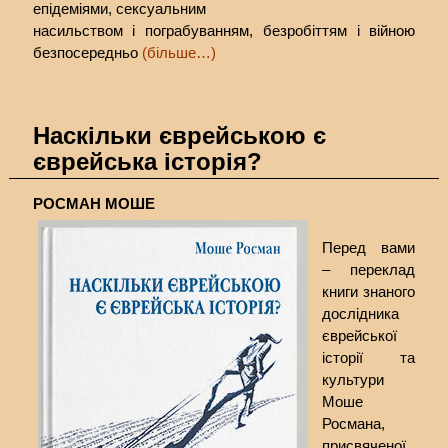
епідеміями, сексуальним
насильством і пограбуванням, безробіттям і війною
безпосередньо
(більше…)
Наскільки єврейською є
єврейська історія?
РОСМАН МОШЕ
Перед вами
– переклад
книги знаного
дослідника
єврейської
історії та
культури
Моше
Росмана,
присвяченої