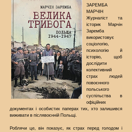
ЗАРЕМБА
МАРЧІН
Журналіст та
історик Марчін
Заремба
використовує
соціологію,
психологію й
історію, щоб
дослідити
колективний
страх людей
повоєнного
польського
суспільства в
офіційних
документах і особистих паперах тих, хто залишився
виживати в післявоєнній Польщі.
Роблячи це, він показує, як страх перед голодом і