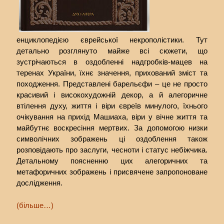
енциклопедією єврейської некрополістики. Тут
детально розглянуто майже всі сюжети, що
зустрічаються в оздобленні надгробків-мацев на
теренах України, їхнє значення, прихований зміст та
походження. Представлені барельєфи – це не просто
красивий і високохудожній декор, а й алегоричне
втілення духу, життя і віри євреїв минулого, їхнього
очікування на прихід Машиаха, віри у вічне життя та
майбутнє воскресіння мертвих. За допомогою низки
символічних зображень ці оздоблення також
розповідають про заслуги, чесноти і статус небіжчика.
Детальному поясненню цих алегоричних та
метафоричних зображень і присвячене запропоноване
дослідження.
(більше…)