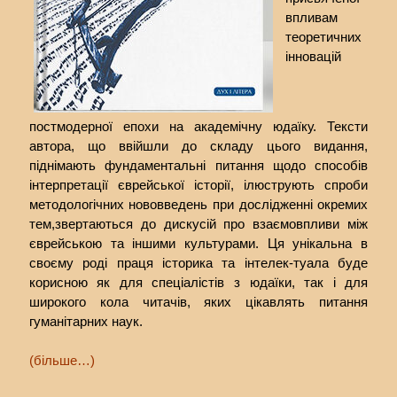
впливам
теоретичних
інновацій
постмодерної епохи на академічну юдаїку. Тексти
автора, що ввійшли до складу цього видання,
піднімають фундаментальні питання щодо способів
інтерпретації єврейської історії, ілюструють спроби
методологічних нововведень при дослідженні окремих
тем,звертаються до дискусій про взаємовпливи між
єврейською та іншими культурами. Ця унікальна в
своєму роді праця історика та інтелек-туала буде
корисною як для спеціалістів з юдаїки, так і для
широкого кола читачів, яких цікавлять питання
гуманітарних наук.
(більше…)