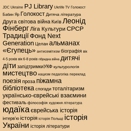
PJ Library
Голокост
JDC Ukraine
Ukrlife TV
Голокост
Дитяча література
Бабин Яр
Леонід
Друга світова війна
Київ
Фінберг
СРСР
Ліга Культури
Традиції
Фонд Next
альманах
Generation
Целан
«Єгупець»
біографія
антисемітизм
вік
дитячі
4-5 років
вік 6-8 років
гібридна війна
діти
запідтримкиУКФ
культурологія
мистецтво
нацизм
педагогіка
переклад
піжамна
поезія
проза
бібліотека
тоталітаризм
спогади
українсько-єврейські взаємини
фестиваль
філософія
художня література
юдаїка
єврейська історія
історія
історія
інтерв'ю
історія Польщі
України
історія літератури