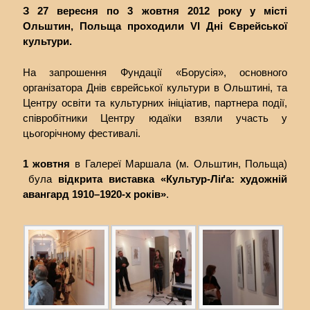
З 27 вересня по 3 жовтня 2012 року у місті
Ольштин, Польща проходили VI Дні Єврейської
культури.
На запрошення Фундації «Борусія», основного
організатора Днів єврейської культури в Ольштині, та
Центру освіти та культурних ініціатив, партнера події,
співробітники Центру юдаїки взяли участь у
цьогорічному фестивалі.
1 жовтня
в Галереї Маршала (м. Ольштин, Польща)
була
відкрита виставка «Культур-Ліґа: художній
авангард 1910–1920-х років»
.