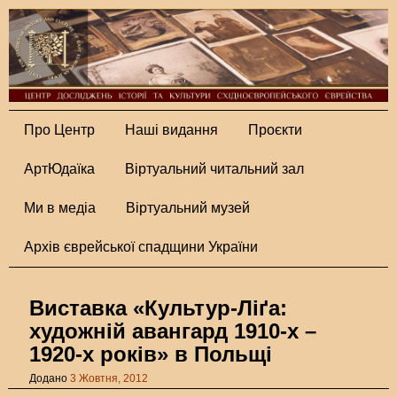
Про Центр
Наші видання
Проєкти
АртЮдаїка
Віртуальний читальний зал
Ми в медіа
Віртуальний музей
Архів єврейської спадщини України
Виставка «Культур-Ліґа:
художній авангард 1910-х –
1920-х років» в Польщі
Додано
3 Жовтня, 2012