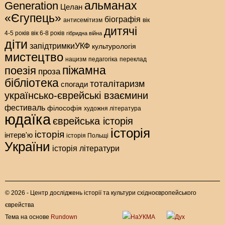
альманах
Generation
Целан
«Єгупець»
біографія
антисемітизм
вік
дитячі
4-5 років
вік 6-8 років
гібридна війна
діти
запідтримкиУКФ
культурологія
мистецтво
нацизм
педагогіка
переклад
піжамна
поезія
проза
бібліотека
тоталітаризм
спогади
українсько-єврейські взаємини
фестиваль
філософія
художня література
юдаїка
єврейська історія
історія
історія
інтерв'ю
історія Польщі
України
історія літератури
© 2026 - Центр досліджень історії та культури східноєвропейського
єврейства
Тема на основе
Rundown