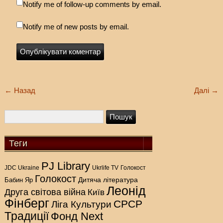
Notify me of follow-up comments by email.
Notify me of new posts by email.
←
Назад
Далі
→
Теги
PJ Library
Голокост
JDC Ukraine
Ukrlife TV
Голокост
Дитяча література
Бабин Яр
Леонід
Друга світова війна
Київ
Фінберг
СРСР
Ліга Культури
Традиції
Фонд Next