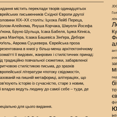
JDC
идання містить переклади творів одинадцятьох
Гол
врейських письменників Східної Європи другої
лі
оловини ХІХ–ХХ століть: Іцхока Лейб Переца,
Л
олом-Алейхема, Януша Корчака, Шмуеля Йосефа
К
ґнона, Бруно Шульца, Ісака Бабеля, Іцика Кіпніса,
Ф
цика Манґера, Ісаака Башевіса Зінґера, Дебори
а
оґель, Аврома Суцкевера. Єврейська проза
резентована в книзі у більш-менш архітектонічному
ант
озмаїтті її видових, жанрових і стилістичних принад:
рок
ід традиційно повчальної сюжетики, забарвленої
за
ритчовою стилістикою письма, до зразків
м
вропейської літератури «потоку свідомості»,
азованій на пишній метафориці, алітераціях, що
пе
б
ов’язують історію із сучасністю, старе з новим,
і владно ведуть людину до самої себе – туди, де
то
є
фі
ю
пеціально для цього видання.
ін