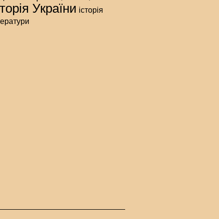
сторія України
історія
тератури