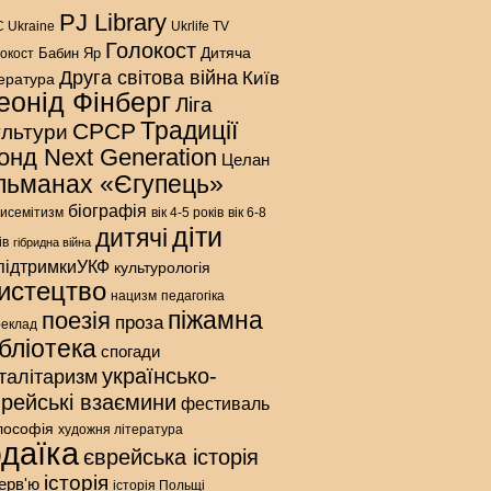
PJ Library
 Ukraine
Ukrlife TV
Голокост
Дитяча
Бабин Яр
окост
Друга світова війна
Київ
тература
еонід Фінберг
Ліга
Традиції
СРСР
ультури
онд Next Generation
Целан
льманах «Єгупець»
біографія
исемітизм
вік 4-5 років
вік 6-8
діти
дитячі
ів
гібридна війна
підтримкиУКФ
культурологія
истецтво
нацизм
педагогіка
піжамна
поезія
проза
реклад
ібліотека
спогади
українсько-
талітаризм
врейські взаємини
фестиваль
лософія
художня література
даїка
єврейська історія
історія
терв'ю
історія Польщі