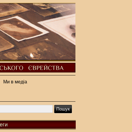
Ми в медіа
еги