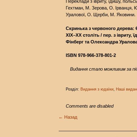
Переклади з івриту, їдишу, польськ
Гехтман, М. Зерова, О. Ірванця, Ю
Уралової, О. Щерби, М. Яковини. 
Скринька з червоного дерева:
ХІХ–XХ століть / пер. з івриту, 
Фінберг та Олександра Уралов
ISBN 978-966-378-801-2
Видання стало можливим за п
Розділ:
Видання з юдаїки
,
Наші видан
Comments are disabled
←
Назад