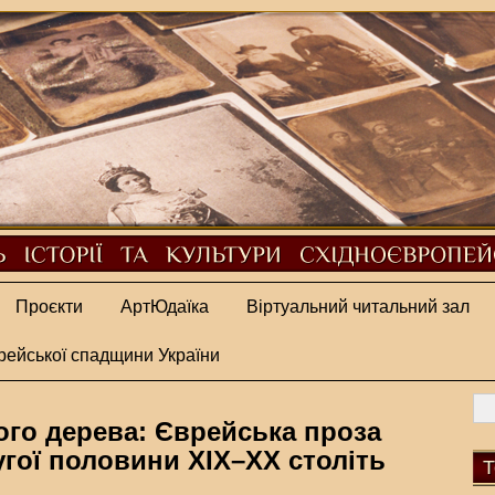
Проєкти
АртЮдаїка
Віртуальний читальний зал
рейської спадщини України
ого дерева: Єврейська проза
гої половини ХІХ–ХХ століть
Т