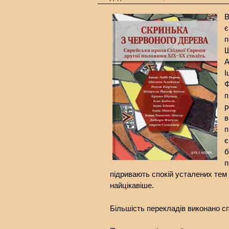
В
є
п
Ш
А
І
Ф
п
р
в
п
є
б
п
підривають спокій усталених тем 
найцікавіше.
Більшість перекладів виконано с