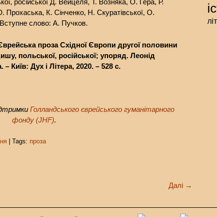
ої, російської Д. Вейцеля, Т. Возняка, О. Гера, Р.
і
. Прохаська, К. Сінченко, Н. Скуратівської, О.
лі
Вступне слово: А. Пучков.
 Єврейська проза Східної Європи
другої половини
їдишу, поль
ської, російської; упоряд. Леонід
а
. – Київ: Дух і Літера, 2020. – 528 с.
ідтримки
Голландського єврейського гуманітарного
фонду (JHF)
.
ня
| Tags:
проза
Далі
→