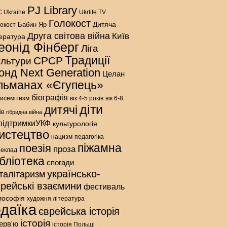
PJ Library
 Ukraine
Ukrlife TV
Голокост
Дитяча
Бабин Яр
окост
Друга світова війна
Київ
тература
еонід Фінберг
Ліга
Традиції
СРСР
ультури
онд Next Generation
Целан
льманах «Єгупець»
біографія
исемітизм
вік 4-5 років
вік 6-8
діти
дитячі
ів
гібридна війна
підтримкиУКФ
культурологія
истецтво
нацизм
педагогіка
піжамна
поезія
проза
реклад
ібліотека
спогади
українсько-
талітаризм
врейські взаємини
фестиваль
лософія
художня література
даїка
єврейська історія
історія
терв'ю
історія Польщі