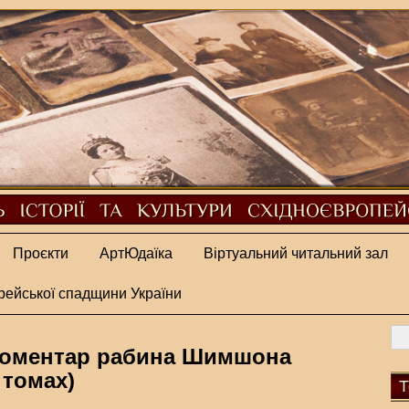
Проєкти
АртЮдаїка
Віртуальний читальний зал
рейської спадщини України
 Коментар рабина Шимшона
 томах)
Т