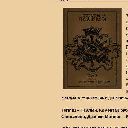
Т
З
ю
є
ж
н
Р
П
с
к
з
с
В
р
матеріали – покажчик відповідності
Тегілім – Псалми. Коментар ра
Спинаделя, Дзвінки Матіяш. – Київ: