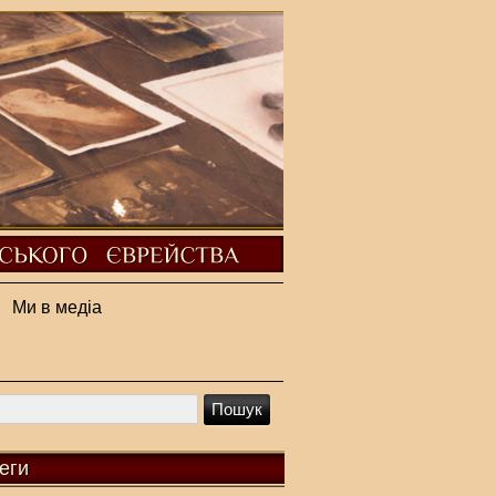
Ми в медіа
еги