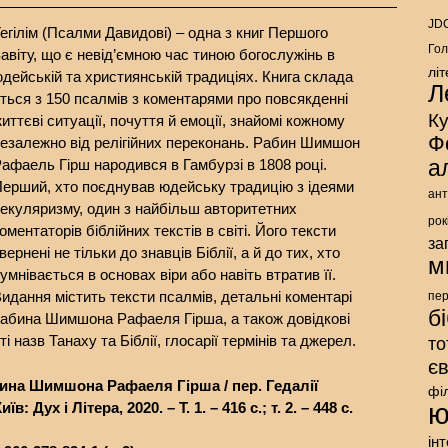
JDC
егілім (Псалми Давидові) – одна з книг Першого
Гол
авіту, що є невід’ємною час тиною богослужінь в
лі
дейській та християнській традиціях. Книга склада
Л
ться з 150 псалмів з коментарями про повсякденні
К
иттєві ситуації, почуття й емоції, знайомі кожному
Ф
езалежно від релігійних переконань. Рабин Шимшон
а
афаель Гірш народився в Гамбурзі в 1808 році.
ерший, хто поєднував юдейську традицію з ідеями
ант
екуляризму, один з найбільш авторитетних
рок
оментаторів біблійних текстів в світі. Його тексти
за
вернені не тільки до знавців Біблії, а й до тих, хто
м
умнівається в основах віри або навіть втратив її.
идання містить тексти псалмів, детальні коментарі
пе
б
абина Шимшона Рафаеля Гірша, а також довідкові
 назв Танаху та Біблії, глосарії термінів та джерел.
то
є
бина Шимшона Рафаеля Гірша / пер. Гедалії
фі
ю
 Дух і Літера, 2020. – Т. 1. – 416 с.; т. 2. – 448 с.
ін