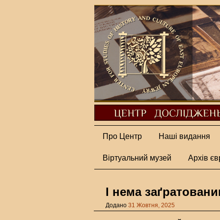
Про Центр
Наші видання
Віртуальний музей
Архів єв
І нема заґратован
Додано
31 Жовтня, 2025