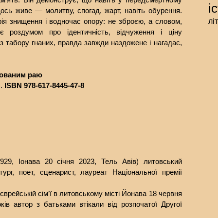
і
сь живе — молитву, спогад, жарт, навіть обурення.
лі
рія знищення і водночас опору: не зброєю, а словом,
 роздумом про ідентичність, відчуження і ціну
із табору гнаних, правда завжди наздожене і нагадає,
атованим раю
с.
ISBN 978-617-8445-47-8
29, Іонава 20 січня 2023, Тель Авів) литовський
ург, поет, сценарист, лауреат Національної премії
єврейській сім’ї в литовському місті Йонава 18 червня
ків автор з батьками втікали від розпочатої Другої