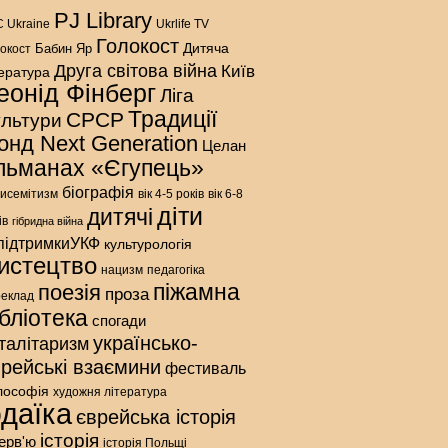
PJ Library
 Ukraine
Ukrlife TV
Голокост
Дитяча
Бабин Яр
окост
Друга світова війна
Київ
тература
еонід Фінберг
Ліга
Традиції
СРСР
ультури
онд Next Generation
Целан
льманах «Єгупець»
біографія
исемітизм
вік 4-5 років
вік 6-8
діти
дитячі
ів
гібридна війна
підтримкиУКФ
культурологія
истецтво
нацизм
педагогіка
піжамна
поезія
проза
реклад
ібліотека
спогади
українсько-
талітаризм
врейські взаємини
фестиваль
лософія
художня література
даїка
єврейська історія
історія
терв'ю
історія Польщі