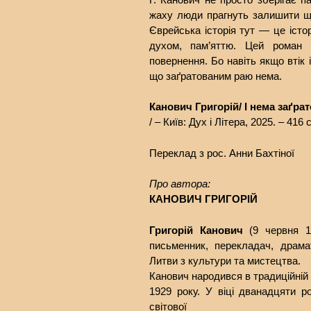
жаху люди прагнуть залишити що
Єврейська історія тут — це істо
духом, пам’яттю. Цей роман є
повернення. Бо навіть якщо втік 
що заґратованим раю нема.
Канович Григорій/ І нема заґр
/ – Київ: Дух і Літера, 2025. – 416 
Переклад з рос. Анни Бахтіної
Про автора:
КАНОВИЧ ГРИГОРІЙ
Григорій Канович
(9 червня 19
письменник, перекладач, драмат
Литви з культури та мистецтва.
Канович народився в традиційній 
1929 року. У віці дванадцяти ро
світової