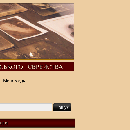
Ми в медіа
еги