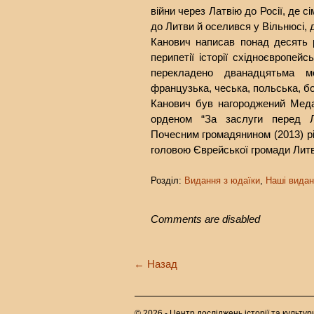
війни через Латвію до Росії, де с
до Литви й оселився у Вільнюсі, 
Канович написав понад десять 
перипетії історії східноєвропей
перекладено дванадцятьма мо
французька, чеська, польська, бо
Канович був нагороджений Меда
орденом “За заслуги перед 
Почесним громадянином (2013) рі
головою Єврейської громади Литв
Розділ:
Видання з юдаїки
,
Наші видан
Comments are disabled
←
Назад
© 2026 - Центр досліджень історії та культу