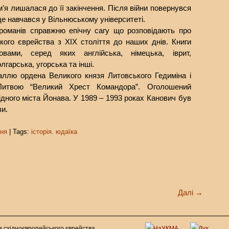
ім’я лишалася до її закінчення. Після війни повернувся
де навчався у Вільнюському університеті.
романів справжню епічну сагу що розповідають про
ського єврейства з XIX століття до наших днів. Книги
вами, серед яких англійська, німецька, іврит,
лгарська, угорська та інші.
ллю ордена Великого князя Литовського Гедиміна і
Литвою “Великий Хрест Командора”. Оголошений
дного міста Йонава. У 1989 – 1993 роках Канович був
и.
ня
| Tags:
історія. юдаїка
Далі
→
ри східноєвропейського єврейства