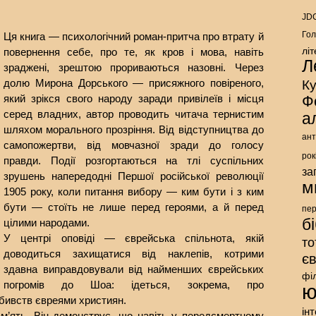
JDC
Гол
Ця книга — психологічний роман-притча про втрату й
лі
повернення себе, про те, як кров і мова, навіть
Л
зраджені, зрештою прориваються назовні. Через
долю Мирона Дорського — присяжного повіреного,
К
який зрікся свого народу заради привілеїв і місця
Ф
серед владних, автор проводить читача тернистим
а
шляхом морального прозріння. Від відступництва до
ант
самопожертви, від мовчазної зради до голосу
рок
правди. Події розгортаються на тлі суспільних
за
зрушень напередодні Першої російської революції
м
1905 року, коли питання вибору — ким бути і з ким
бути — стоїть не лише перед героями, а й перед
пе
б
цілими народами.
У центрі оповіді — єврейська спільнота, якій
то
доводиться захищатися від наклепів, котрими
є
здавна виправдовували від найменших єврейських
фі
погромів до Шоа: ідеться, зокрема, про
ю
бивств євреями християн.
ін
ам’ять. Він демонструє, що навіть у передсмертному