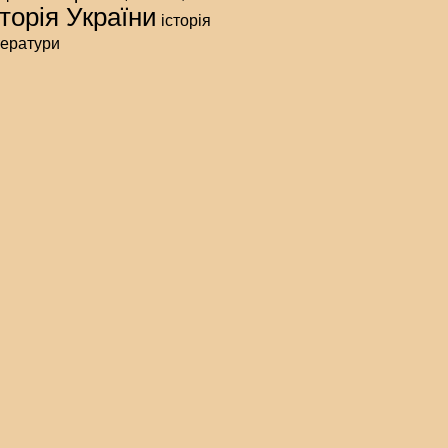
сторія України
історія
тератури