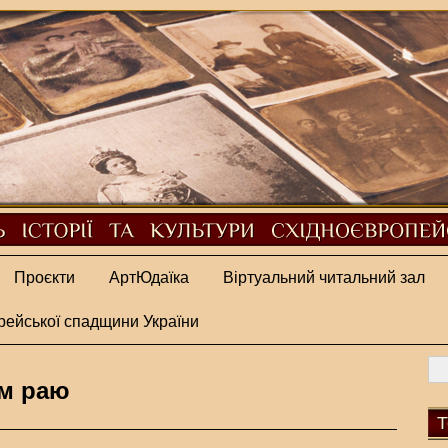
Проєкти
АртЮдаїка
Віртуальний читальний зал
рейської спадщини України
им раю
Т