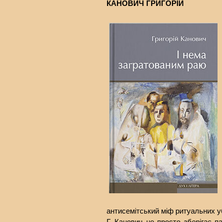
КАНОВИЧ ГРИГОРІЙ
антисемітський міф ритуальних у
Г. Канович не просто зберігає п