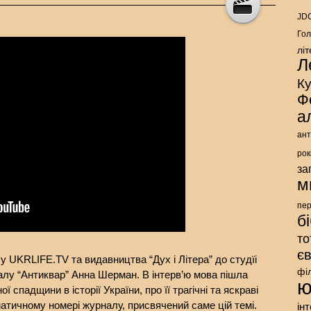
JDC
Гол
лі
Л
К
Ф
а
ант
рок
за
м
пе
б
то
є
у UKRLIFE.TV та видавництва “Дух і Літера” до студїі
фі
алу “Антиквар” Анна Шерман. В інтерв’ю мова пішла
ю
 спадщини в історії України, про її трагічні та яскраві
атичному номері журналу, присвячений саме цій темі.
ін