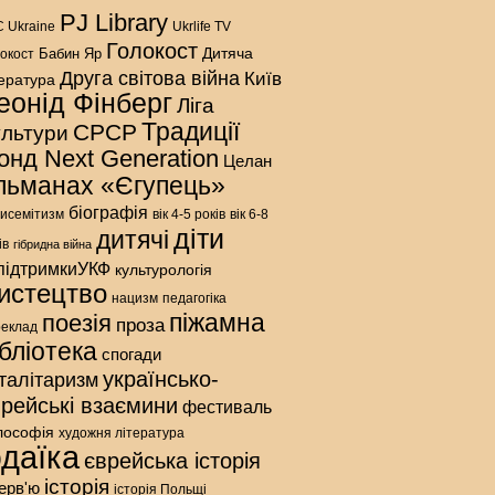
PJ Library
 Ukraine
Ukrlife TV
Голокост
Дитяча
Бабин Яр
окост
Друга світова війна
Київ
тература
еонід Фінберг
Ліга
Традиції
СРСР
ультури
онд Next Generation
Целан
льманах «Єгупець»
біографія
исемітизм
вік 4-5 років
вік 6-8
діти
дитячі
ів
гібридна війна
підтримкиУКФ
культурологія
истецтво
нацизм
педагогіка
піжамна
поезія
проза
реклад
ібліотека
спогади
українсько-
талітаризм
врейські взаємини
фестиваль
лософія
художня література
даїка
єврейська історія
історія
терв'ю
історія Польщі