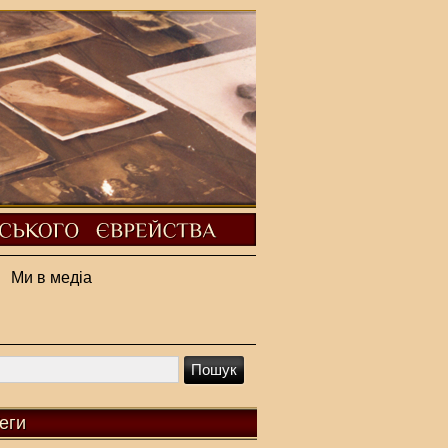
Ми в медіа
еги